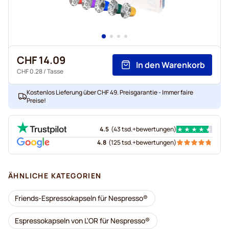
CHF 14.09
In den Warenkorb
CHF 0.28
/ Tasse
Kostenlos Lieferung über CHF 49. Preisgarantie - Immer faire
Preise!
4.5
(
43 tsd.+
bewertungen
)
4.8
(
125 tsd.+
bewertungen
)
ÄHNLICHE KATEGORIEN
Friends-Espressokapseln für Nespresso®
Espressokapseln von L'OR für Nespresso®