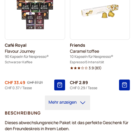
Café Royal
Friends
Flavour Journey
Caramel toffee
90 Kapseln für Nespresso®
10 Kapseln für Nespresso®
Schwarzer Kaffee
Espresso
5 Intensität
3.9
(
83
)
Von
CHF 33.49
CHF 2.89
CHF 37.21
Regulärer Preis
CHF 0.37
/ Tasse
CHF 0.29
/ Tasse
Mehr anzeigen
BESCHREIBUNG
Dieses abwechslungsreiche Paket ist das perfekte Geschenk für
den Freundeskreis in Ihrem Leben.