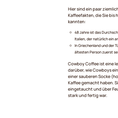
Hier sind ein paar ziemli
Kaffeefakten, die Sie bis
kannten:
48 Jahre ist das Durchschn
Italien, der natürlich ein 
In Griechenland und der Tü
ältesten Person zuerst ser
Cowboy Coffee ist eine 
darüber, wie Cowboys ein
einer sauberen Socke (h
Kaffee gemacht haben. Si
eingetaucht und über Feue
stark und fertig war.