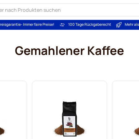
reisgarantie
- Immer faire Preise!
100 Tage Rückgaberecht
Mehr al
Gemahlener Kaffee