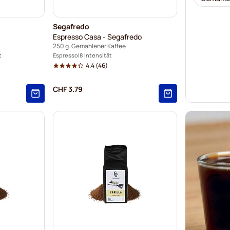
Segafredo
Espresso Casa - Segafredo
250 g. Gemahlener Kaffee
t
Espresso
8 Intensität
4.4
(46)
CHF 3.79