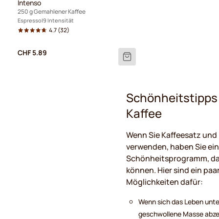
Intenso
250 g Gemahlener Kaffee
Espresso
9 Intensität
4.7
(32)
CHF 5.89
Schönheitstipp
Kaffee
Wenn Sie Kaffeesatz und 
verwenden, haben Sie ein
Schönheitsprogramm, da
können. Hier sind ein paa
Möglichkeiten dafür:
Wenn sich das Leben unte
geschwollene Masse abzei