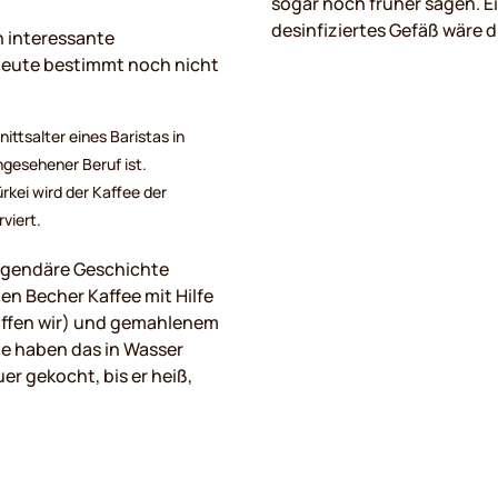
sogar noch früher sagen. E
desinfiziertes Gefäß wäre d
ch interessante
 heute bestimmt noch nicht
ittsalter eines Baristas in
angesehener Beruf ist.
rkei wird der Kaffee der
viert.
legendäre Geschichte
en Becher Kaffee mit Hilfe
offen wir) und gemahlenem
e haben das in Wasser
r gekocht, bis er heiß,