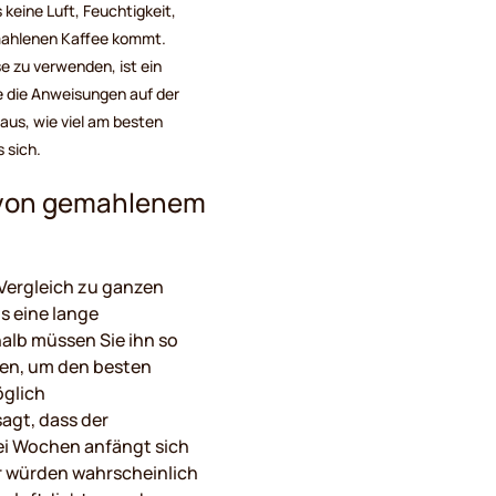
keine Luft, Feuchtigkeit,
emahlenen Kaffee kommt.
e zu verwenden, ist ein
ie die Anweisungen auf der
aus, wie viel am besten
 sich.
von gemahlenem
Vergleich zu ganzen
s eine lange
lb müssen Sie ihn so
en, um den besten
öglich
gt, dass der
i Wochen anfängt sich
r würden wahrscheinlich