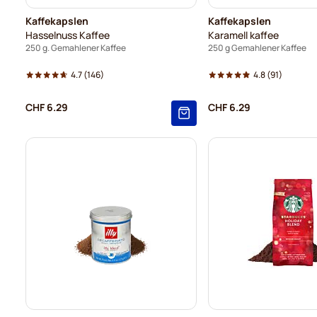
Kaffekapslen
Kaffekapslen
Hasselnuss Kaffee
Karamell kaffee
250 g. Gemahlener Kaffee
250 g Gemahlener Kaffee
4.7
(146)
4.8
(91)
CHF 6.29
CHF 6.29