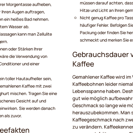
müssen darauf achten, dass 
hrer Morgentasse aufheben,
Hitze und Licht an Ihren g
r Ihren Augen auftragen,
Nicht genug Kaffee pro Tass
en ein heißes Bad nehmen.
häufiger Fehler. Befolgen S
ltem Wasser ab.
Packung oder finden Sie her
Massagen kann man Zellulite
schmeckt und merken Sie es
gern.
önen oder Stärken Ihrer
Gebrauchsdauer 
wäre die Verwendung von
Kaffee
Conditioner und einer
Gemahlener Kaffee wird im 
n toller Hautaufheller sein,
Kaffeebohnen leider niemal
 gemahlenen Kaffee mit zwei
Lebensspanne haben. Desha
ghurt mischen. Tragen Sie eine
gut wie möglich aufbewahr
aschenes Gesicht auf und
Geschmack so lange wie m
 einwirken. Sie werden danach
herauszubekommen. Man sa
n als zuvor.
Kaffeegeschmack nach zwe
zu verändern. Kaffeekenne
eefakten