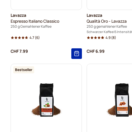
Lavazza
Lavazza
Espresso Italiano Classico
Qualità Oro - Lavazza
250 g Gemahlener Kaffee
250 g gemahlener Kaffee
Schwarzer Kaffee
5 Intensitä
4.7
(6)
4.9
(8)
CHF 7.99
CHF 6.99
Bestseller