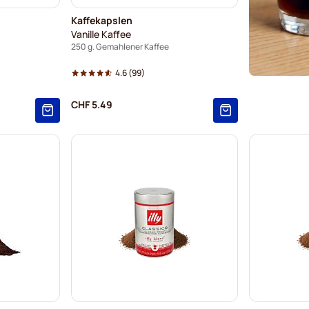
Kaffekapslen
Vanille Kaffee
250 g. Gemahlener Kaffee
4.6
(99)
CHF 5.49