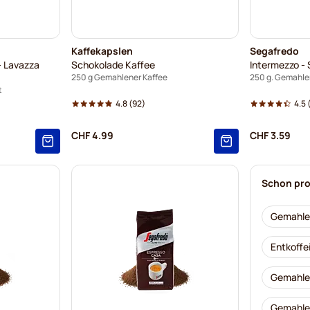
Kaffekapslen
Segafredo
- Lavazza
Schokolade Kaffee
Intermezzo -
250 g Gemahlener Kaffee
250 g. Gemahle
t
4.8
(92)
4.5
CHF 4.99
CHF 3.59
Schon pro
Gemahlen
Entkoffe
Gemahlen
Gemahlen