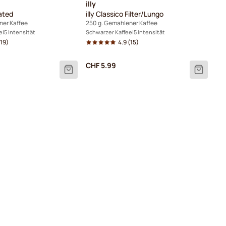
illy
nated
illy Classico Filter/Lungo
ner Kaffee
250 g. Gemahlener Kaffee
e
5 Intensität
Schwarzer Kaffee
5 Intensität
19)
4.9
(15)
CHF 5.99