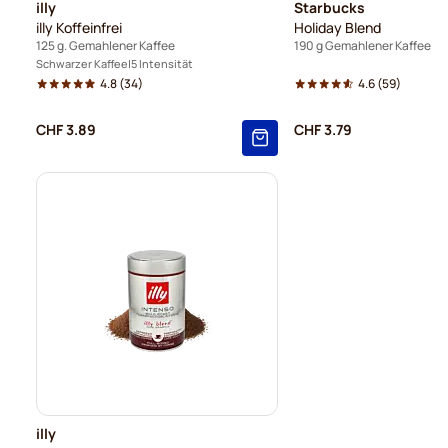
illy
Starbucks
illy Koffeinfrei
Holiday Blend
125 g. Gemahlener Kaffee
190 g Gemahlener Kaffee
Schwarzer Kaffee
5 Intensität
4.8
(34)
4.6
(59)
CHF 3.89
CHF 3.79
illy