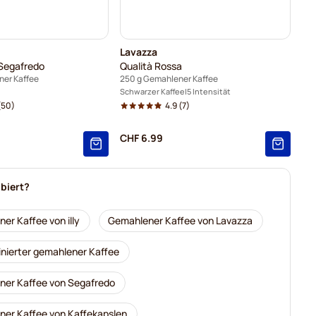
Lavazza
 Segafredo
Qualità Rossa
ner Kaffee
250 g Gemahlener Kaffee
Schwarzer Kaffee
5 Intensität
(50)
4.9
(7)
CHF 6.99
biert?
er Kaffee von illy
Gemahlener Kaffee von Lavazza
inierter gemahlener Kaffee
er Kaffee von Segafredo
er Kaffee von Kaffekapslen