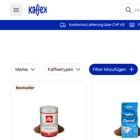
Kostenlos Lieferung über CHF 49
P
Zum Inhalt springen
Marke
Kaffeetypen
Filter hinzufügen
Bestseller