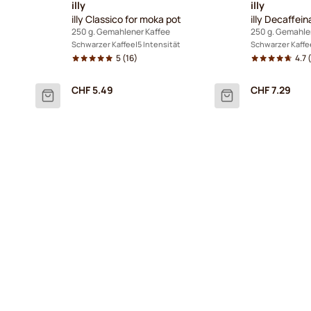
illy
illy
illy Classico for moka pot
illy Decaffei
250 g. Gemahlener Kaffee
250 g. Gemahle
Schwarzer Kaffee
5 Intensität
Schwarzer Kaffe
5
(16)
4.7
(
CHF 5.49
CHF 7.29