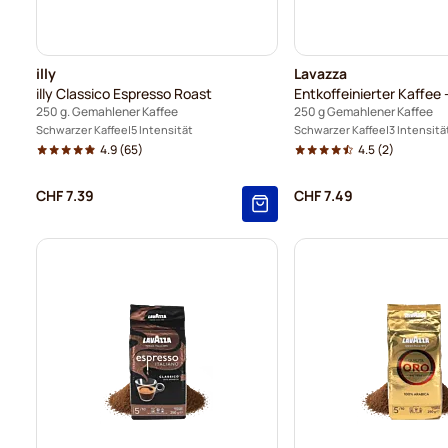
illy
Lavazza
illy Classico Espresso Roast
Entkoffeinierter Kaffee 
250 g. Gemahlener Kaffee
250 g Gemahlener Kaffee
Schwarzer Kaffee
5 Intensität
Schwarzer Kaffee
3 Intensitä
4.9
(65)
4.5
(2)
CHF 7.39
CHF 7.49