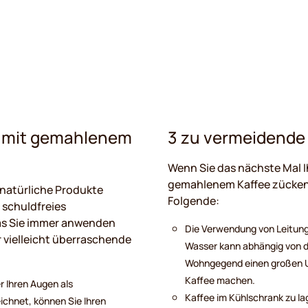
s mit gemahlenem
3 zu vermeidende 
Wenn Sie das nächste Mal 
gemahlenem Kaffee zücken, 
natürliche Produkte
Folgende:
 schuldfreies
s Sie immer anwenden
Die Verwendung von Leitung
r vielleicht überraschende
Wasser kann abhängig von de
Wohngegend einen großen U
Kaffee machen.
r Ihren Augen als
Kaffee im Kühlschrank zu lag
chnet, können Sie Ihren