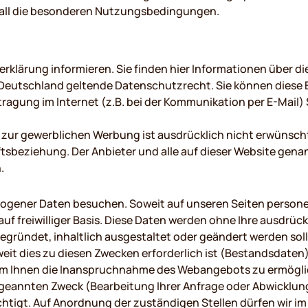
elfall die besonderen Nutzungsbedingungen.
klärung informieren. Sie finden hier Informationen über d
Deutschland geltende Datenschutzrecht. Sie können diese Er
tragung im Internet (z.B. bei der Kommunikation per E-Mail)
r gewerblichen Werbung ist ausdrücklich nicht erwünscht, e
häftsbeziehung. Der Anbieter und alle auf dieser Website ge
n.
gener Daten besuchen. Soweit auf unseren Seiten persone
auf freiwilliger Basis. Diese Daten werden ohne Ihre ausdrü
egründet, inhaltlich ausgestaltet oder geändert werden soll
t dies zu diesen Zwecken erforderlich ist (Bestandsdaten)
, um Ihnen die Inanspruchnahme des Webangebots zu ermö
geannten Zweck (Bearbeitung Ihrer Anfrage oder Abwicklung e
tigt. Auf Anordnung der zuständigen Stellen dürfen wir im 