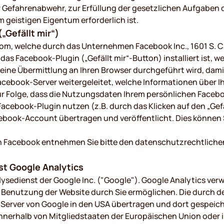
zur Gefahrenabwehr, zur Erfüllung der gesetzlichen Aufgabe
geistigen Eigentum erforderlich ist.
„Gefällt mir“)
om, welche durch das Unternehmen Facebook Inc., 1601 S. Ca
 das Facebook-Plugin („Gefällt mir“-Button) installiert ist, 
ine Übermittlung an Ihren Browser durchgeführt wird, damit
acebook-Server weitergeleitet, welche Informationen über
zur Folge, dass die Nutzungsdaten Ihrem persönlichen Fac
Facebook-Plugin nutzen (z.B. durch das Klicken auf den „Gef
book-Account übertragen und veröffentlicht. Dies können 
h Facebook entnehmen Sie bitte den datenschutzrechtlich
t Google Analytics
sedienst der Google Inc. ("Google"). Google Analytics verwe
 Benutzung der Website durch Sie ermöglichen. Die durch d
Server von Google in den USA übertragen und dort gespeiche
 innerhalb von Mitgliedstaaten der Europäischen Union ode