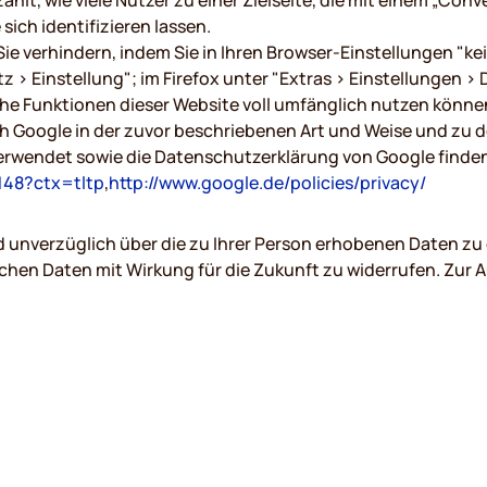
hlt, wie viele Nutzer zu einer Zielseite, die mit einem „Conv
sich identifizieren lassen.
Sie verhindern, indem Sie in Ihren Browser-Einstellungen "k
 > Einstellung"; im Firefox unter "Extras > Einstellungen >
iche Funktionen dieser Website voll umfänglich nutzen könne
ch Google in der zuvor beschriebenen Art und Weise und zu
rwendet sowie die Datenschutzerklärung von Google finden
148?ctx=tltp
,
http://www.google.de/policies/privacy/
d unverzüglich über die zu Ihrer Person erhobenen Daten zu 
n Daten mit Wirkung für die Zukunft zu widerrufen. Zur Au