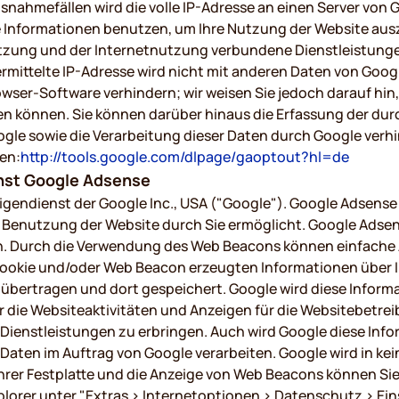
nahmefällen wird die volle IP-Adresse an einen Server von 
se Informationen benutzen, um Ihre Nutzung der Website aus
zung und der Internetnutzung verbundene Dienstleistunge
rmittelte IP-Adresse wird nicht mit anderen Daten von Goo
ser-Software verhindern; wir weisen Sie jedoch darauf hin, 
n können. Sie können darüber hinaus die Erfassung der dur
ogle sowie die Verarbeitung dieser Daten durch Google verh
en:
http://tools.google.com/dlpage/gaoptout?hl=de
nst Google Adsense
endienst der Google Inc., USA ("Google"). Google Adsense 
 Benutzung der Website durch Sie ermöglicht. Google Adse
. Durch die Verwendung des Web Beacons können einfache A
okie und/oder Web Beacon erzeugten Informationen über Ihr
 übertragen und dort gespeichert. Google wird diese Infor
r die Websiteaktivitäten und Anzeigen für die Websitebetr
enstleistungen zu erbringen. Auch wird Google diese Infor
 Daten im Auftrag von Google verarbeiten. Google wird in ke
hrer Festplatte und die Anzeige von Web Beacons können Sie
orer unter "Extras > Internetoptionen > Datenschutz > Einst