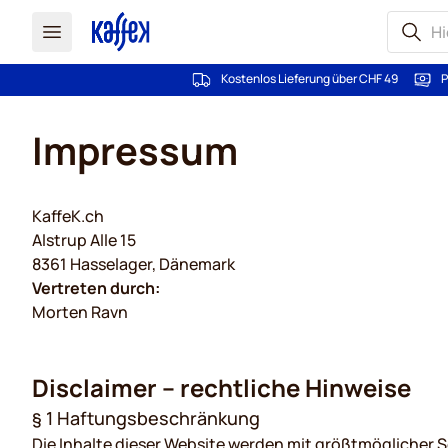
Kostenlos Lieferung über CHF 49
P
Zum Inhalt springen
Impressum
KaffeK.ch
Alstrup Alle 15
8361 Hasselager, Dänemark
Vertreten durch:
Morten Ravn
Disclaimer – rechtliche Hinweise
§ 1 Haftungsbeschränkung
Die Inhalte dieser Website werden mit größtmöglicher So