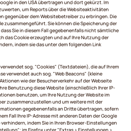
Google in den USA übertragen und dort gekürzt. Im
zuwerten, um Reports über die Websiteaktivitäten
n gegenüber dem Websitebetreiber zu erbringen. Die
gle zusammengeführt. Sie können die Speicherung der
dass Sie in diesem Fall gegebenenfalls nicht sämtliche
ch das Cookie erzeugten und auf Ihre Nutzung der
indern, indem sie das unter dem folgenden Link
verwendet sog. "Cookies" (Textdateien), die auf Ihrem
nse verwendet auch sog. "Web Beacons" (kleine
ktionen wie der Besucherverkehr auf der Webseite
e Benutzung diese Website (einschließlich Ihrer IP-
mationen benutzen, um Ihre Nutzung der Website im
eiber zusammenzustellen und um weitere mit der
mationen gegebenenfalls an Dritte übertragen, sofern
inem Fall Ihre IP-Adresse mit anderen Daten der Google
 verhindern, indem Sie in Ihren Browser-Einstellungen
ellung"; im Firefox unter "Extras > Einstellungen >