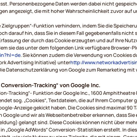
asst. Personenbezogene Daten werden dabei nicht gespeiche
en angezeigt, die mit hoher Wahrscheinlichkeit zuvor auf 
e Zielgruppen“-Funktion verhindern, indem Sie die Speicher
ch darauf hin, dass Sie in diesem Fall gegebenenfalls nicht
Erfassung der durch das Cookie erzeugten und auf Ihre Nut
dem sie das unter dem folgenden Link verfügbare Browser-P
gin?hl=de
. Sie können zudem die Verwendung von Cookies dur
k Advertising Initiative) unter
http://www.networkadvertisi
ie Datenschutzerklärung von Google zum Remarketing mit w
Conversion-Tracking“ von Google Inc.
on-Tracking“- Funktion der Google Inc., 1600 Amphitheatre 
ndet sog. „Cookies“, Textdateien, die auf Ihrem Computer 
Google-Anzeige gekickt haben. Die Cookies sind maximal 90
en Google und wir als Webseitenbetreiber erkennen, dass Sie
nmeldung) gelangt sind. Diese Cookies können nicht über m
„Google AdWords“ Conversion-Statistiken erstellt. In diesen