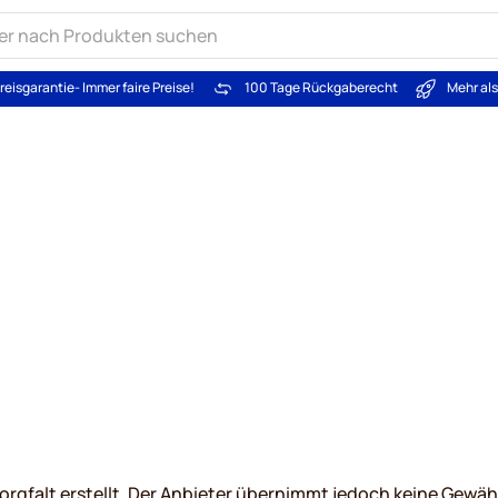
reisgarantie
- Immer faire Preise!
100 Tage Rückgaberecht
Mehr al
rgfalt erstellt. Der Anbieter übernimmt jedoch keine Gewähr f