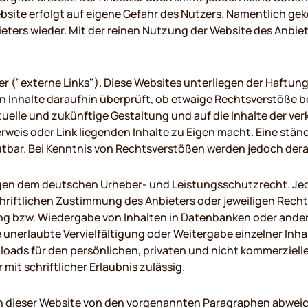
Website erfolgt auf eigene Gefahr des Nutzers. Namentlich 
eters wieder. Mit der reinen Nutzung der Website des Anbie
 ("externe Links"). Diese Websites unterliegen der Haftung d
n Inhalte daraufhin überprüft, ob etwaige Rechtsverstöße 
 aktuelle und zukünftige Gestaltung und auf die Inhalte der v
rweis oder Link liegenden Inhalte zu Eigen macht. Eine ständ
bar. Bei Kenntnis von Rechtsverstößen werden jedoch derar
rliegen dem deutschen Urheber- und Leistungsschutzrecht. 
riftlichen Zustimmung des Anbieters oder jeweiligen Rechtei
ng bzw. Wiedergabe von Inhalten in Datenbanken oder ande
e unerlaubte Vervielfältigung oder Weitergabe einzelner Inha
nloads für den persönlichen, privaten und nicht kommerziell
mit schriftlicher Erlaubnis zulässig.
dieser Website von den vorgenannten Paragraphen abweiche