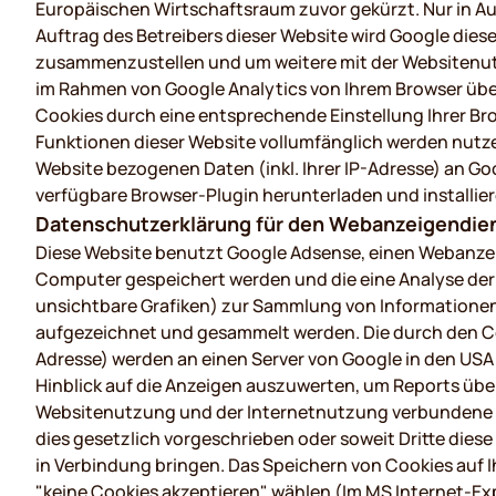
Europäischen Wirtschaftsraum zuvor gekürzt. Nur in Aus
Auftrag des Betreibers dieser Website wird Google die
zusammenzustellen und um weitere mit der Websitenut
im Rahmen von Google Analytics von Ihrem Browser übe
Cookies durch eine entsprechende Einstellung Ihrer Brow
Funktionen dieser Website vollumfänglich werden nutze
Website bezogenen Daten (inkl. Ihrer IP-Adresse) an Go
verfügbare Browser-Plugin herunterladen und installier
Datenschutzerklärung für den Webanzeigendie
Diese Website benutzt Google Adsense, einen Webanzeig
Computer gespeichert werden und die eine Analyse der
unsichtbare Grafiken) zur Sammlung von Informationen
aufgezeichnet und gesammelt werden. Die durch den Co
Adresse) werden an einen Server von Google in den USA
Hinblick auf die Anzeigen auszuwerten, um Reports übe
Websitenutzung und der Internetnutzung verbundene Di
dies gesetzlich vorgeschrieben oder soweit Dritte diese
in Verbindung bringen. Das Speichern von Cookies auf I
"keine Cookies akzeptieren" wählen (Im MS Internet-Expl