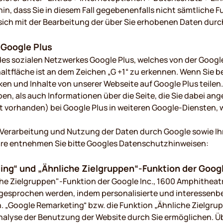
in, dass Sie in diesem Fall gegebenenfalls nicht sämtliche 
 sich mit der Bearbeitung der über Sie erhobenen Daten dur
 Google Plus
des sozialen Netzwerkes Google Plus, welches von der Googl
ltfläche ist an dem Zeichen „G +1“ zu erkennen. Wenn Sie bei 
en und Inhalte von unserer Webseite auf Google Plus teilen.
aben, als auch Informationen über die Seite, die Sie dabei a
 vorhanden) bei Google Plus in weiteren Google-Diensten, w
Verarbeitung und Nutzung der Daten durch Google sowie Ih
äre entnehmen Sie bitte Googles Datenschutzhinweisen:
ng“ und „Ähnliche Zielgruppen“-Funktion der Googl
he Zielgruppen"-Funktion der Google Inc., 1600 Amphitheat
angesprochen werden, indem personalisierte und interessen
 „Google Remarketing“ bzw. die Funktion „Ähnliche Zielgrup
nalyse der Benutzung der Website durch Sie ermöglichen. Ü