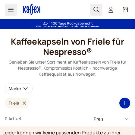
Suchen
Cart
Mehr als 2.000.000 Kunden schenken uns ihr Vertrauen
100 Tage Rückgaberecht
Kostenlos Lieferung über CHF 49
Preisgarantie
- Immer faire Preise!
Zum Inhalt springen
Kaffeekapseln von Friele für
Nespresso®
Genießen Sie unser Sortiment an Kaffeekapseln von Friele für
Nespresso®. Kompromisslos köstlich – hochwertige
Kaffeequalität aus Norwegen.
Marke
Friele
0 Artikel
Leider können wir keine passenden Produkte zu ihrer