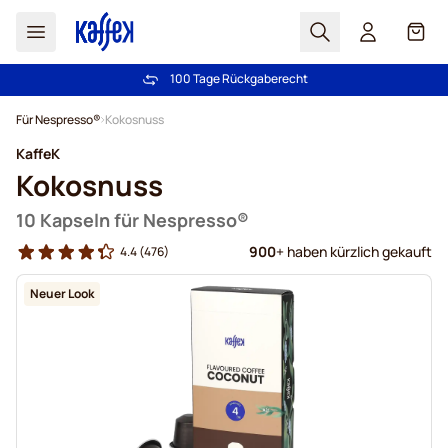
Suchen
Cart
100 Tage Rückgaberecht
Kostenlos Lieferung über CHF 49
Zum Inhalt springen
Für Nespresso®
Kokosnuss
KaffeK
Kokosnuss
10 Kapseln für Nespresso®
900
+ haben kürzlich gekauft
4.4
(476)
Neuer Look