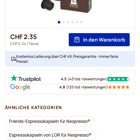
CHF 2.35
In den Warenkorb
CHF 0.24
/ Tasse
Kostenlos Lieferung über CHF 49. Preisgarantie - Immer faire
Preise!
4.5
(
43 tsd.+
bewertungen
)
4.8
(
125 tsd.+
bewertungen
)
ÄHNLICHE KATEGORIEN
Friends-Espressokapseln für Nespresso®
Espressokapseln von L'OR für Nespresso®