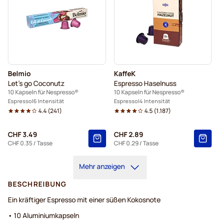
Belmio
KaffeK
Let's go Coconutz
Espresso Haselnuss
10 Kapseln für Nespresso®
10 Kapseln für Nespresso®
Espresso
6 Intensität
Espresso
4 Intensität
4.4
(
241
)
4.5
(
1.187
)
CHF 3.49
CHF 2.89
CHF 0.35
/ Tasse
CHF 0.29
/ Tasse
Mehr anzeigen
BESCHREIBUNG
Ein kräftiger Espresso mit einer süßen Kokosnote
• 10 Aluminiumkapseln