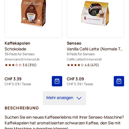
Kaffekapslen
Senseo
Schokolade
Vanilla Café Latte (Normale Tasse)
36 Pads für Senseo
8 Pads für Senseo
Americano
5 Intensität
Caffe Latte
5 Intensität
3.6
(
310
)
4.6
(
470
)
CHF 3.39
CHF 3.09
CHF 0.09
/ Tasse
CHF 0.39
/ Tasse
Mehr anzeigen
BESCHREIBUNG
Suchen Sie ein neues Kaffeeerlebnis mit Ihrer Senseo-Maschine?
Kaffekapslen hat aromatisierten schwarzen Kaffee, den Sie mit
Ihrer Maschine zubereiten können!