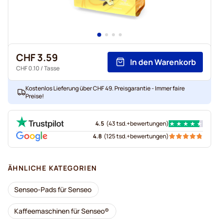
CHF 3.59
In den Warenkorb
CHF 0.10
/ Tasse
Kostenlos Lieferung über CHF 49. Preisgarantie - Immer faire
Preise!
4.5
(
43 tsd.+
bewertungen
)
4.8
(
125 tsd.+
bewertungen
)
ÄHNLICHE KATEGORIEN
Senseo-Pads für Senseo
Kaffeemaschinen für Senseo®