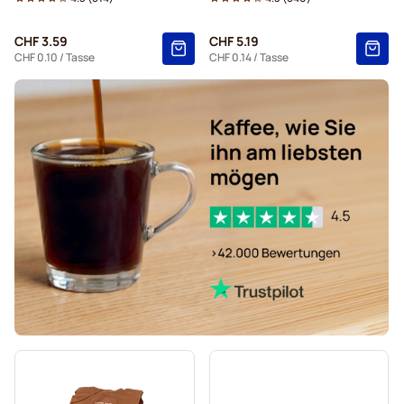
Schwarzer Kaffee für Senseo®
Für Senseo®
CHF 3.59
CHF 5.19
Kaffekapslen für Senseo®
CHF 0.10
/ Tasse
CHF 0.14
/ Tasse