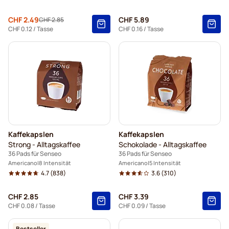
Sonderpreis
CHF 2.49
CHF 5.89
CHF 2.85
Regulärer Preis
CHF 0.12
/ Tasse
CHF 0.16
/ Tasse
Kaffekapslen
Kaffekapslen
Strong - Alltagskaffee
Schokolade - Alltagskaffee
36 Pads für Senseo
36 Pads für Senseo
Americano
8 Intensität
Americano
5 Intensität
4.7
(838)
3.6
(310)
CHF 2.85
CHF 3.39
CHF 0.08
/ Tasse
CHF 0.09
/ Tasse
Bestseller