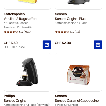
Kaffekapslen
Senseo
Vanille - Alltagskaffee
Senseo Original Plus
36 Pads für Senseo
Kaffeemaschine für Pads
Americano
5 Intensität
4.3
(366)
4.4
(23)
CHF 3.59
CHF 52.00
CHF 0.10
/ Tasse
Philips
Senseo
Senseo Original
Senseo Caramel Cappuccino
Kaffeemaschine für Pads (schwarz)
8 Pads für Senseo