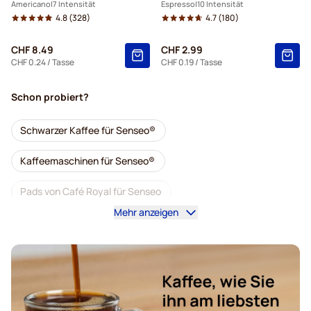
Americano
7 Intensität
Espresso
10 Intensität
4.8
(328)
4.7
(180)
CHF 8.49
CHF 2.99
CHF 0.24
/ Tasse
CHF 0.19
/ Tasse
Schon probiert?
Schwarzer Kaffee für Senseo®
Kaffeemaschinen für Senseo®
Pads von Café Royal für Senseo
Mehr anzeigen
Zubehör für Senseo®
Entkoffeinierter Kaffee für Senseo
Entkalkung und Reinigung für Senseo