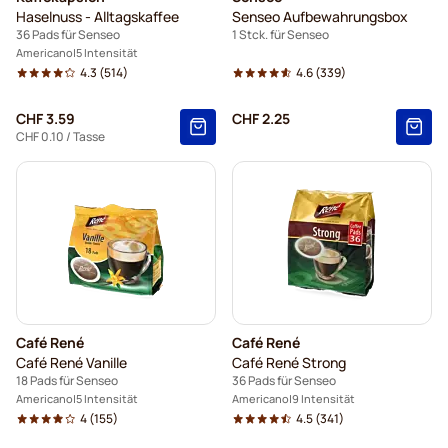
Haselnuss - Alltagskaffee
Senseo Aufbewahrungsbox
36 Pads für Senseo
1 Stck. für Senseo
Americano
5 Intensität
4.3
(514)
4.6
(339)
CHF 3.59
CHF 2.25
CHF 0.10
/ Tasse
Café René
Café René
Café René Vanille
Café René Strong
18 Pads für Senseo
36 Pads für Senseo
Americano
5 Intensität
Americano
9 Intensität
4
(155)
4.5
(341)