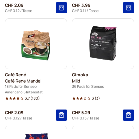
CHF 2.09
CHF 3.99
CHF 0.12
/ Tasse
CHF 0.11
/ Tasse
Café René
Gimoka
Café Rene Mandel
Mild
18 Pads für Senseo
36 Pads für Senseo
Americano
5 Intensität
3.7
(180)
3
(3)
CHF 2.09
CHF 5.29
CHF 0.12
/ Tasse
CHF 0.15
/ Tasse