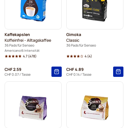
Kaffekapslen
Gimoka
Koffeinfrei - Alltagskaffee
Classic
36 Pads für Senseo
36 Pads für Senseo
Americano
6 Intensität
4.7
(478)
4
(4)
CHF 2.59
CHF 4.89
CHF 0.07
/ Tasse
CHF 0.14
/ Tasse