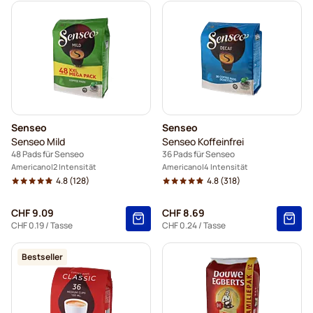
Senseo
Senseo
Senseo Mild
Senseo Koffeinfrei
48 Pads für Senseo
36 Pads für Senseo
Americano
2 Intensität
Americano
4 Intensität
4.8
(128)
4.8
(318)
CHF 9.09
CHF 8.69
CHF 0.19
/ Tasse
CHF 0.24
/ Tasse
Bestseller