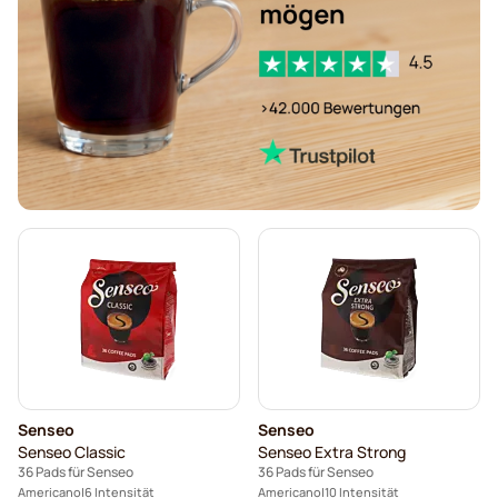
Pads von Segafredo für Senseo
Pads von Café René für Senseo
Pads für Senseo
Pads von Merrild für Senseo
Pads von Friele für Senseo
Pads von Marcilla für Senseo
Pads von Gimoka für Senseo
Pads für Senseo
Kaffekapslen für Senseo®
Senseo-Pads für Senseo
Senseo
Senseo
Senseo Classic
Senseo Extra Strong
36 Pads für Senseo
36 Pads für Senseo
Americano
6 Intensität
Americano
10 Intensität