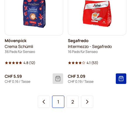
Mövenpick
Segafredo
Crema Schümli
Intermezzo - Segafredo
36 Pads für Senseo
16 Pads für Senseo
4.8
(12)
4.1
(53)
CHF 5.59
CHF 3.09
CHF 0.16
/ Tasse
CHF 0.19
/ Tasse
Sie lesen gerade die Seite
Seite
1
2