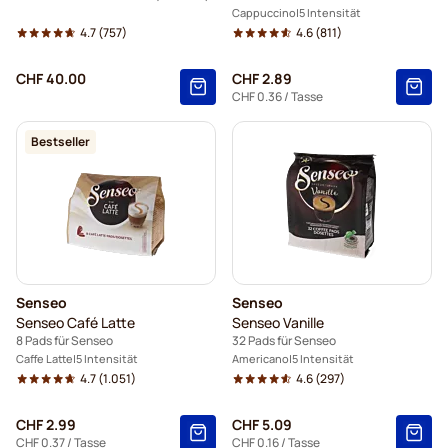
Cappuccino
5 Intensität
4.7
(757)
4.6
(811)
CHF 40.00
CHF 2.89
CHF 0.36
/ Tasse
Bestseller
Senseo
Senseo
Senseo Café Latte
Senseo Vanille
8 Pads für Senseo
32 Pads für Senseo
Caffe Latte
5 Intensität
Americano
5 Intensität
4.7
(1.051)
4.6
(297)
CHF 2.99
CHF 5.09
CHF 0.37
/ Tasse
CHF 0.16
/ Tasse