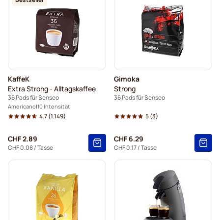
KaffeK
Gimoka
Extra Strong - Alltagskaffee
Strong
36 Pads für Senseo
36 Pads für Senseo
Americano
10 Intensität
4.7
(1.149)
5
(3)
CHF 2.89
CHF 6.29
CHF 0.08
/ Tasse
CHF 0.17
/ Tasse