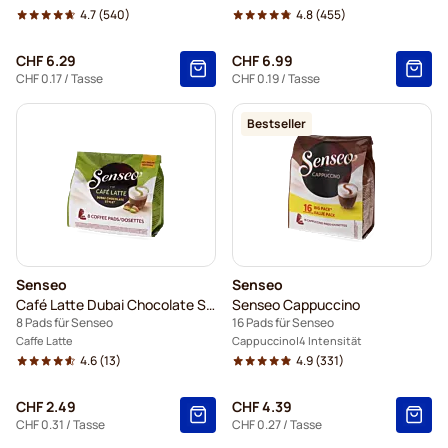
4.7
(540)
4.8
(455)
CHF 6.29
CHF 6.99
CHF 0.17
/ Tasse
CHF 0.19
/ Tasse
Bestseller
Senseo
Senseo
Café Latte Dubai Chocolate Style
Senseo Cappuccino
8 Pads für Senseo
16 Pads für Senseo
Caffe Latte
Cappuccino
4 Intensität
4.6
(13)
4.9
(331)
CHF 2.49
CHF 4.39
CHF 0.31
/ Tasse
CHF 0.27
/ Tasse