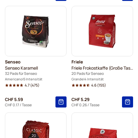
Senseo
Friele
Senseo Karamell
Friele Frokostkaffe (Große Tasse)
32 Pads für Senseo
20 Pads für Senseo
Americano
5 Intensität
Grande
4 Intensität
4.7
(475)
4.6
(155)
CHF 5.59
CHF 5.29
CHF 0.17
/ Tasse
CHF 0.26
/ Tasse