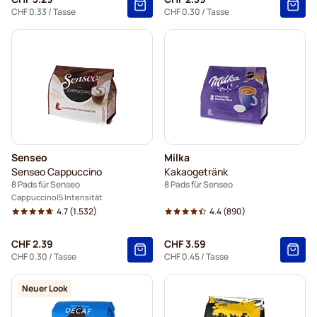
CHF 0.33
/ Tasse
CHF 0.30
/ Tasse
Senseo
Milka
Senseo Cappuccino
Kakaogetränk
8 Pads für Senseo
8 Pads für Senseo
Cappuccino
5 Intensität
4.7
(1.532)
4.4
(890)
CHF 2.39
CHF 3.59
CHF 0.30
/ Tasse
CHF 0.45
/ Tasse
Neuer Look