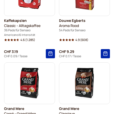
Kaffekapslen
Douwe Egberts
Classic - Alltagskaffee
Aroma Rood
36 Pads für Senseo
54 Pads für Senseo
Americano
6 Intensität
4.6
(1.285)
4.9
(608)
CHF 3.19
CHF 9.29
CHF 0.09
/ Tasse
CHF 0.17
/ Tasse
Grand Mere
Grand Mere
Corsé - Grand Mère
Classique