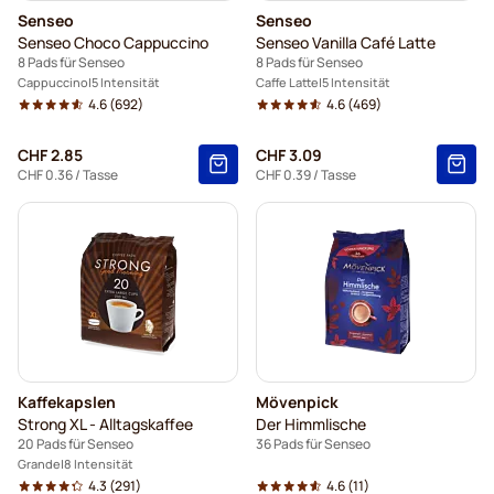
Senseo
Senseo
Senseo Choco Cappuccino
Senseo Vanilla Café Latte
8 Pads für Senseo
8 Pads für Senseo
Cappuccino
5 Intensität
Caffe Latte
5 Intensität
4.6
(692)
4.6
(469)
CHF 2.85
CHF 3.09
CHF 0.36
/ Tasse
CHF 0.39
/ Tasse
Kaffekapslen
Mövenpick
Strong XL - Alltagskaffee
Der Himmlische
20 Pads für Senseo
36 Pads für Senseo
Grande
8 Intensität
4.3
(291)
4.6
(11)