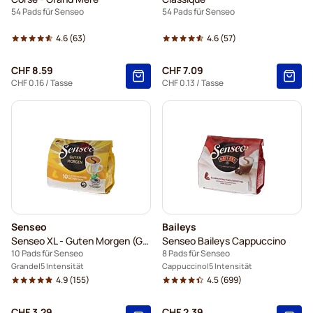
54 Pads für Senseo
54 Pads für Senseo
4.6
(63)
4.6
(57)
CHF 8.59
CHF 7.09
CHF 0.16
/ Tasse
CHF 0.13
/ Tasse
Senseo
Baileys
Senseo XL - Guten Morgen (Große Tasse)
Senseo Baileys Cappuccino
10 Pads für Senseo
8 Pads für Senseo
Grande
5 Intensität
Cappuccino
5 Intensität
4.9
(155)
4.5
(699)
CHF 3.29
CHF 2.39