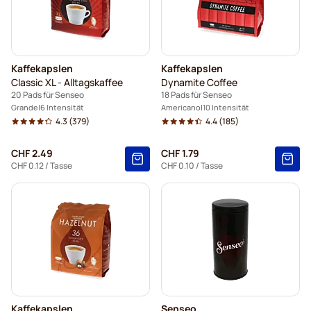
Kaffekapslen
Kaffekapslen
Classic XL - Alltagskaffee
Dynamite Coffee
20 Pads für Senseo
18 Pads für Senseo
Grande
6 Intensität
Americano
10 Intensität
4.3
(379)
4.4
(185)
CHF 2.49
CHF 1.79
CHF 0.12
/ Tasse
CHF 0.10
/ Tasse
Kaffekapslen
Senseo