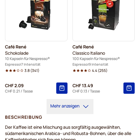
Café René
Café René
Schokolade
Classico Italiano
10 Kapseln für Nespresso®
100 Kapseln für Nespresso®
Espresso
7 Intensität
Espresso
9 Intensität
3.8
(
341
)
4.4
(
255
)
CHF 2.09
CHF 13.49
CHF 0.21
/ Tasse
CHF 0.13
/ Tasse
Mehr anzeigen
BESCHREIBUNG
Der Kaffee ist eine Mischung aus sorgfältig ausgewählten,
südamerikanischen Arabica- und Robusta-Bohnen, über die alle
Kaffeeliebhaber sich freuen können.