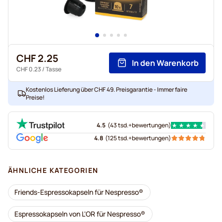
CHF 2.25
In den Warenkorb
CHF 0.23
/ Tasse
Kostenlos Lieferung über CHF 49. Preisgarantie - Immer faire
Preise!
4.5
(
43 tsd.+
bewertungen
)
4.8
(
125 tsd.+
bewertungen
)
ÄHNLICHE KATEGORIEN
Friends-Espressokapseln für Nespresso®
Espressokapseln von L'OR für Nespresso®