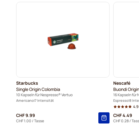
Starbucks
Nescafé
Single Origin Colombia
Buondi Origin
10 Kapseln für Nespresso® Vertuo
16 Kapseln für
Americano
7 Intensität
Espresso
8 Int
4.9
CHF 9.99
CHF 4.49
CHF 1.00
/ Tasse
CHF 0.28
/ Tas