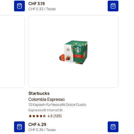
CHF 3.19
CHF 0.32
/ Tasse
Starbucks
Colombia Espresso
12 Kapseln für Nescafé Dolce Gusto
Espresso
8 Intensität
4.5
(125)
CHF 4.29
CHF 0.36
/ Tasse