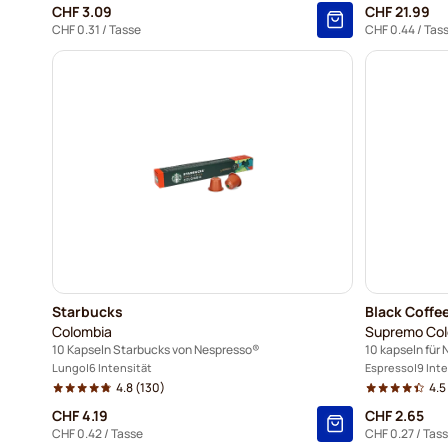
CHF 3.09
CHF 21.99
CHF 0.31
/ Tasse
CHF 0.44
/ Tas
Starbucks
Black Coffe
Colombia
Supremo Co
10 Kapseln Starbucks von Nespresso®
10 kapseln für
Lungo
6 Intensität
Espresso
9 Int
4.8
(130)
4.5
CHF 4.19
CHF 2.65
CHF 0.42
/ Tasse
CHF 0.27
/ Tas