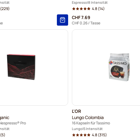
nsität
Espresso
8 Intensität
(229)
4.8
(14)
CHF 7.69
se
CHF 0.26
/ Tasse
L'OR
ganic
Lungo Colombia
 Nespresso® Pro
16 Kapseln für Tassimo
nsität
Lungo
5 Intensität
(5)
4.8
(315)