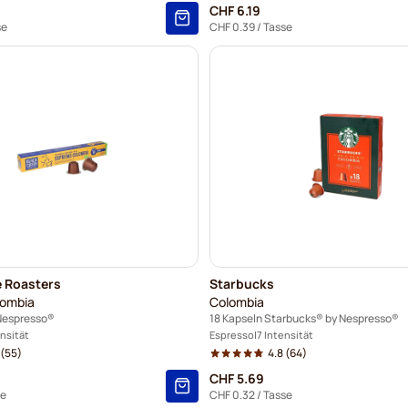
CHF 6.19
se
CHF 0.39
/ Tasse
e Roasters
Starbucks
lombia
Colombia
 Nespresso®
18 Kapseln Starbucks® by Nespresso®
ensität
Espresso
7 Intensität
(55)
4.8
(64)
CHF 5.69
se
CHF 0.32
/ Tasse