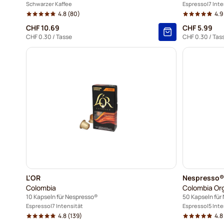
Schwarzer Kaffee
Espresso
7 Inte
4.8
(80)
4.9
CHF 10.69
CHF 5.99
CHF 0.30
/ Tasse
CHF 0.30
/ Tas
L'OR
Nespresso®
Colombia
Colombia Or
10 Kapseln für Nespresso®
50 Kapseln für
Espresso
7 Intensität
Espresso
5 Inte
4.8
(139)
4.8