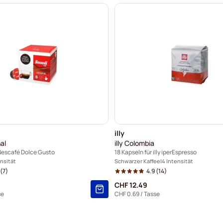
illy
al
illy Colombia
 Nescafé Dolce Gusto
18 Kapseln für illy iperEspresso
ensität
Schwarzer Kaffee
4 Intensität
(7)
4.9
(14)
CHF 12.49
se
CHF 0.69
/ Tasse