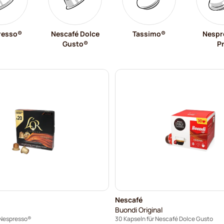
resso®
Nescafé Dolce
Tassimo®
Nespr
Gusto®
P
Nescafé
Buondi Original
 Nespresso®
30 Kapseln für Nescafé Dolce Gusto