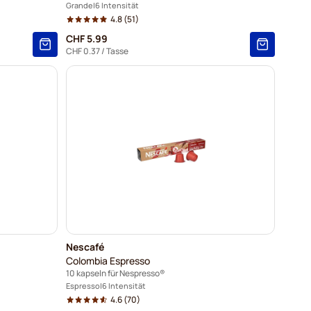
Grande
6 Intensität
4.8
(51)
CHF 5.99
CHF 0.37
/ Tasse
Nescafé
Colombia Espresso
10 kapseln für Nespresso®
Espresso
6 Intensität
4.6
(70)