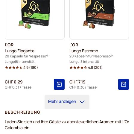
L'OR
L'OR
Lungo Elegante
Lungo Estremo
20 Kapseln für Nespresso®
20 Kapseln für Nespresso®
Lungo
6 Intensität
Lungo
8 Intensität
4.9
(
180
)
4.8
(
201
)
CHF 6.29
CHF 7.19
CHF 0.31
/ Tasse
CHF 0.36
/ Tasse
Mehr anzeigen
BESCHREIBUNG
Laden Sie sich und Ihre Gäste zu abenteuerlichen Aromen mit L'Or
Colombia ein.