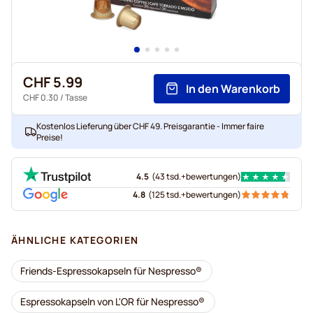
CHF 5.99
In den Warenkorb
CHF 0.30
/ Tasse
Kostenlos Lieferung über CHF 49. Preisgarantie - Immer faire
Preise!
4.5
(
43 tsd.+
bewertungen
)
4.8
(
125 tsd.+
bewertungen
)
ÄHNLICHE KATEGORIEN
Friends-Espressokapseln für Nespresso®
Espressokapseln von L'OR für Nespresso®