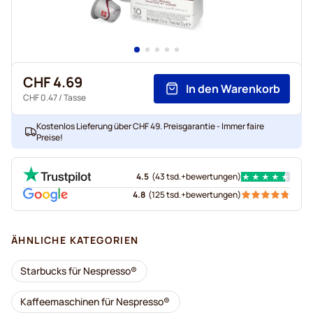
CHF 4.69
In den Warenkorb
CHF 0.47
/ Tasse
Kostenlos Lieferung über CHF 49. Preisgarantie - Immer faire
Preise!
4.5
(
43 tsd.+
bewertungen
)
4.8
(
125 tsd.+
bewertungen
)
ÄHNLICHE KATEGORIEN
Starbucks für Nespresso®
Kaffeemaschinen für Nespresso®