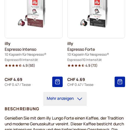
illy
illy
Espresso Intenso
Espresso Forte
10 Kapseln für Nespresso®
10 Kapseln für Nespresso®
Espresso
9 Intensität
Espresso
10 Intensität
4.9
(
93
)
4.9
(
73
)
CHF 4.69
CHF 4.69
CHF 0.47
/ Tasse
CHF 0.47
/ Tasse
Mehr anzeigen
BESCHREIBUNG
Genießen Sie mit dem illy Lungo Forte einen Kaffee, der Tradition
und moderne Genusskultur vereint. Dieser Kaffee besticht durch
sein intensives Aroma und den tiefgründigen Geschmack. Die