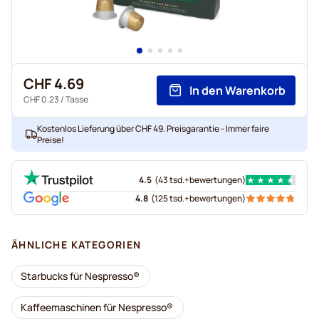
CHF 4.69
In den Warenkorb
CHF 0.23
/ Tasse
Kostenlos Lieferung über CHF 49. Preisgarantie - Immer faire
Preise!
4.5
(
43 tsd.+
bewertungen
)
4.8
(
125 tsd.+
bewertungen
)
ÄHNLICHE KATEGORIEN
Starbucks für Nespresso®
Kaffeemaschinen für Nespresso®