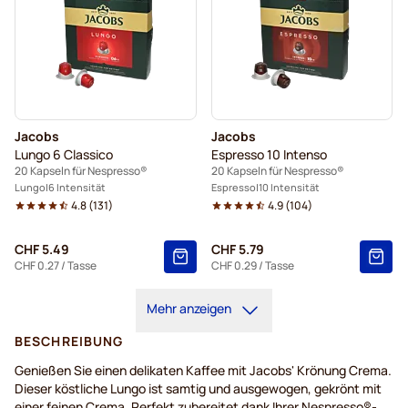
Jacobs
Jacobs
Lungo 6 Classico
Espresso 10 Intenso
20 Kapseln für Nespresso®
20 Kapseln für Nespresso®
Lungo
6 Intensität
Espresso
10 Intensität
4.8
(
131
)
4.9
(
104
)
CHF 5.49
CHF 5.79
CHF 0.27
/ Tasse
CHF 0.29
/ Tasse
Mehr anzeigen
BESCHREIBUNG
Genießen
Sie
einen
delikaten
Kaffee
mit
Jacobs'
Krönung
Crema.
Dieser
köstliche
Lungo
ist
samtig
und
ausgewogen
,
gekrönt
mit
einer
feinen
Crema.
Perfekt
zubereitet
dank
Ihrer
Nespresso®-