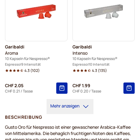
Garibaldi
Garibaldi
Aroma
Intenso
10 Kapseln für Nespresso®
10 Kapseln für Nespresso®
Espresso
9 Intensität
Espresso
10 Intensität
4.3
(
102
)
4.3
(
135
)
CHF 2.05
CHF 1.99
CHF 0.21
/ Tasse
CHF 0.20
/ Tasse
Mehr anzeigen
BESCHREIBUNG
Gusto Oro für Nespresso ist einer gewaschener Arabica-Kaffee
von Mittelamerika. Die behaglich fruchtigen Noten des Kaffees,
mit einem Hauch von gerösteten Mandeln und Honig ergibt ein