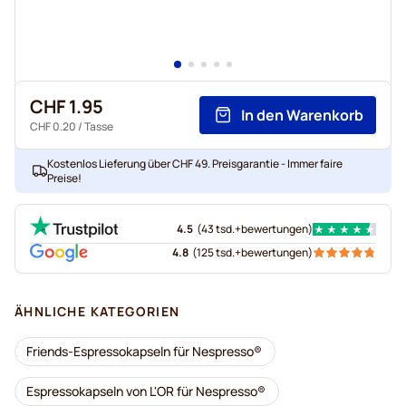
CHF 1.95
In den Warenkorb
CHF 0.20
/ Tasse
Kostenlos Lieferung über CHF 49. Preisgarantie - Immer faire
Preise!
4.5
(
43 tsd.+
bewertungen
)
4.8
(
125 tsd.+
bewertungen
)
ÄHNLICHE KATEGORIEN
Friends-Espressokapseln für Nespresso®
Espressokapseln von L'OR für Nespresso®