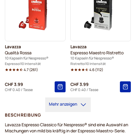
Lavazza
Lavazza
Qualità Rossa
Espresso Maestro Ristretto
10 Kapseln für Nespresso®
10 Kapseln für Nespresso®
Espresso
10 Intensität
Ristretto
10 Intensität
4.7
(
261
)
4.6
(
112
)
CHF 3.99
CHF 3.99
CHF 0.40
/ Tasse
CHF 0.40
/ Tasse
Mehr anzeigen
BESCHREIBUNG
Lavazza Espresso Classico für Nespresso® sind eine Auswahl an
Mischungen von mild bis kräftig in der Espresso Maestro-Serie.