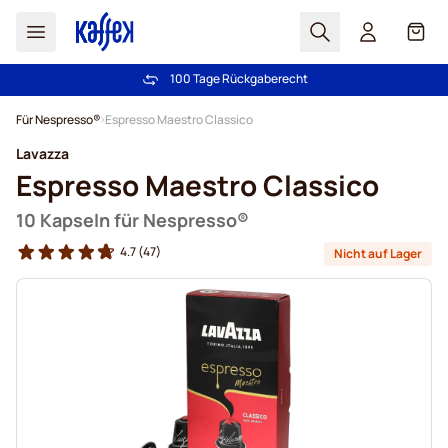
Suchen
Cart
100 Tage Rückgaberecht
Kostenlos Lieferung über CHF 49
Zum Inhalt springen
Für Nespresso®
Espresso Maestro Classico
Lavazza
Espresso Maestro Classico
10 Kapseln für Nespresso®
4.7
(47)
Nicht auf Lager