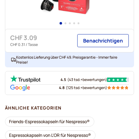
CHF 3.09
Benachrichtigen
CHF 0.31
/ Tasse
Kostenlos Lieferung über CHF 49. Preisgarantie - Immer faire
Preise!
4.5
(
43 tsd.+
bewertungen
)
4.8
(
125 tsd.+
bewertungen
)
ÄHNLICHE KATEGORIEN
Friends-Espressokapseln für Nespresso®
Espressokapseln von L'OR für Nespresso®