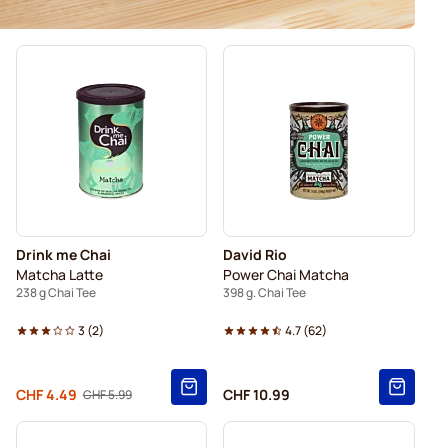
Drink me Chai
David Rio
Matcha Latte
Power Chai Matcha
238 g Chai Tee
398 g. Chai Tee
3
(
2
)
4.7
(
62
)
Von
CHF 4.49
CHF 10.99
CHF 5.99
Regulärer Preis