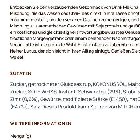
Entdecken Sie den verzaubernden Geschmack von Drink Me Chai V
Mischung, die das Wesen des Chai-Tees direkt in Ihre Tasse bringt. 
zusammengestellt, um den veganen Gaumen zu befriedigen, und k
Mischung aus aromatischen Gewürzen mit Sojaprotein und gesüß
ein köstliches und gleichzeitig verantwortungsbewusstes Genuss
tröstlichen Morgengetränk oder einem belebenden Nachmittagsdr
Vegan Latte ist die perfekte Wahl. Er ist einfach zuzubereiten und
kleiner Luxus, der sich leicht in Ihren Alltag einfügt. Genießen Si
Weise!
ZUTATEN
Zucker, getrockneter Glukosesirup, KOKONUSSÖL, Maltod
Zucker, SOJEIWEISS, Instant-Schwarztee (296), Stabilis
Zimt (0,6%), Gewürze, modifizierte Stärke (E1450), nat
(E472e), Salz.Dieses Produkt kann Spuren von MILCH en
WEITERE INFORMATIONEN
Menge (g)