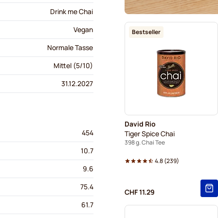
Drink me Chai
Vegan
Bestseller
Normale Tasse
Mittel (5/10)
31.12.2027
David Rio
454
Tiger Spice Chai
398 g. Chai Tee
10.7
4.8
(
239
)
9.6
75.4
CHF 11.29
61.7