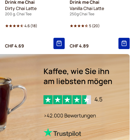
Drink me Chai
Drink me Chai
Dirty Chai Latte
Vanilla Chai Latte
200 g. Chai Tee
250g Chai Tee
4.6
(
18
)
5
(
20
)
CHF 4.69
CHF 4.89