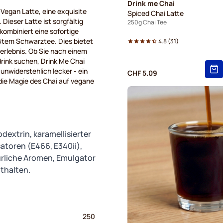
Drink me Chai
egan Latte, eine exquisite
Spiced Chai Latte
Dieser Latte ist sorgfältig
250g Chai Tee
ombiniert eine sofortige
tem Schwarztee. Dies bietet
4.8
(
31
)
erlebnis. Ob Sie nach einem
ink suchen, Drink Me Chai
 unwiderstehlich lecker - ein
CHF 5.09
e die Magie des Chai auf vegane
extrin, karamellisierter
atoren (E466, E340ii),
ürliche Aromen, Emulgator
thalten.
250