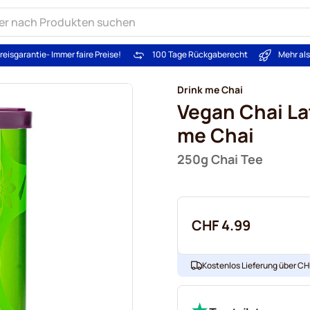
reisgarantie
- Immer faire Preise!
100 Tage Rückgaberecht
Mehr al
Drink me Chai
Vegan Chai Lat
me Chai
250g Chai Tee
CHF 4.99
Kostenlos Lieferung über CHF