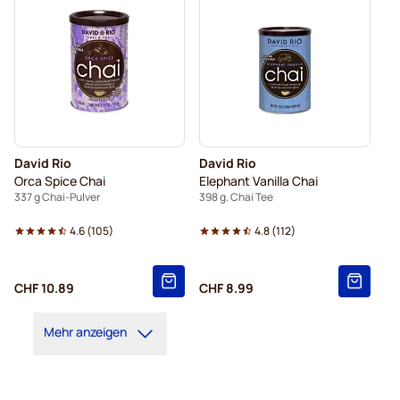
David Rio
David Rio
Orca Spice Chai
Elephant Vanilla Chai
337 g Chai-Pulver
398 g. Chai Tee
4.6
(
105
)
4.8
(
112
)
CHF 10.89
CHF 8.99
Mehr anzeigen