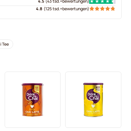
4.5
(
43 tsd.+
bewertungen
)
4.8
(
125 tsd.+
bewertungen
)
i Tee