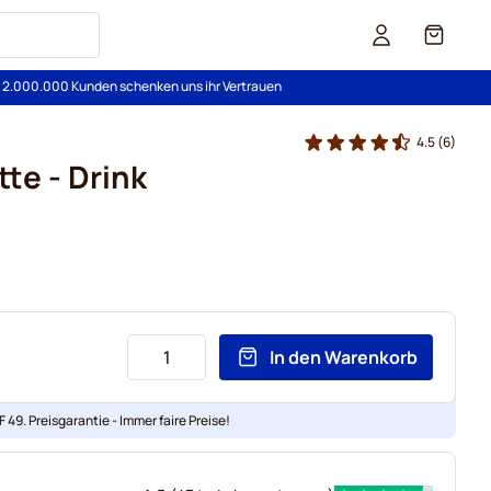
Cart
s 2.000.000 Kunden schenken uns ihr Vertrauen
4.5
(6)
te - Drink
In den Warenkorb
 49. Preisgarantie - Immer faire Preise!