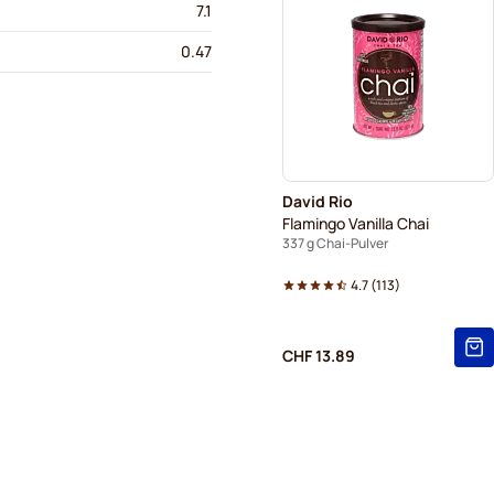
7.1
0.47
David Rio
Flamingo Vanilla Chai
337 g Chai-Pulver
4.7
(
113
)
CHF 13.89