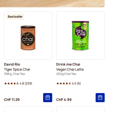
Bestseller
David Rio
Drink me Chai
Tiger Spice Chai
Vegan Chai Latte
398 g. Chai Tee
250g Chai Tee
4.8
(
239
)
4.5
(
6
)
CHF 11.29
CHF 4.99