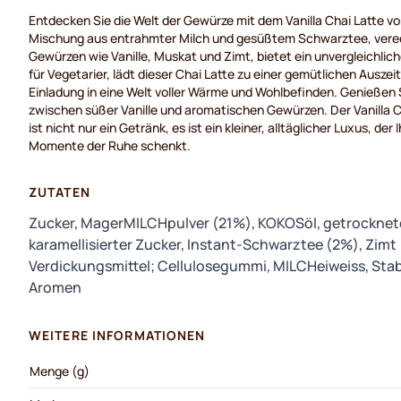
Entdecken
Sie die Welt der
Gewürze
mit
dem Vanilla Chai Latte v
Mischung
aus
entrahmter
Milch und
gesüßtem
Schwarztee
,
vere
Gewürzen
wie
Vanille, Muskat und
Zimt
,
bietet
ein
unvergleichlic
für
Vegetarier
,
lädt
dieser
Chai Latte
zu
einer
gemütlichen
Auszeit
Einladung
in
eine
Welt
voller
Wärme
und
Wohlbefinden
.
Genießen
zwischen
süßer
Vanille und
aromatischen
Gewürzen
. Der Vanilla
ist
nicht
nur
ein
Getränk
, es
ist
ein
kleiner
,
alltäglicher
Luxus
, der
I
Momente
der Ruhe
schenkt
.
ZUTATEN
Zucker, MagerMILCHpulver (21%), KOKOSöl, getrocknete
karamellisierter Zucker, Instant-Schwarztee (2%), Zimt
Verdickungsmittel; Cellulosegummi, MILCHeiweiss, Stabi
Aromen
WEITERE INFORMATIONEN
Menge (g)