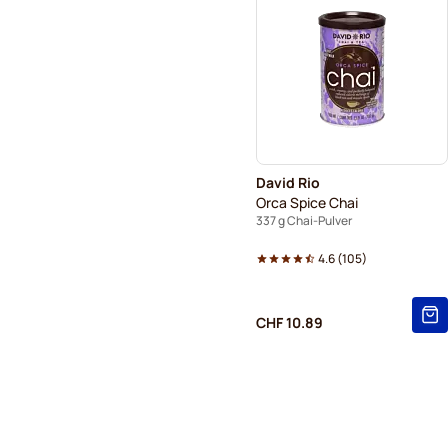
David Rio
Orca Spice Chai
337 g Chai-Pulver
4.6
(
105
)
CHF 10.89