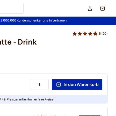
Cart
s 2.000.000 Kunden schenken uns ihr Vertrauen
5
(20)
atte - Drink
In den Warenkorb
 49. Preisgarantie - Immer faire Preise!