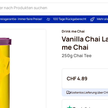
reisgarantie
- Immer faire Preise!
100 Tage Rückgaberecht
Mehr al
Drink me Chai
Vanilla Chai L
me Chai
250g Chai Tee
CHF 4.89
Kostenlos Lieferung über CHF