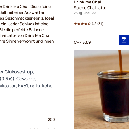
Drink me Chai
on Drink Me Chai.
Diese
feine
Spiced Chai Latte
delt
mit
einer
Auswahl
an
250g Chai Tee
hes
Geschmackserlebnis
. Ideal
ein
. Jeder
Schluck
ist
eine
4.8
(
31
)
Sie die
perfekte
Balance
 Chai Latte von Drink Me Chai
hre
Sinne
verwöhnt
und Ihnen
CHF 5.09
r Glukosesirup,
 (0,6%), Gewürze,
lisator; E451, natürliche
250