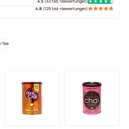
4.5
(
43 tsd.+
bewertungen
)
4.8
(
125 tsd.+
bewertungen
)
i Tee