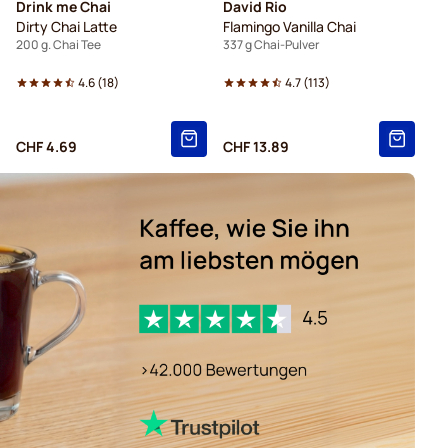
Drink me Chai
David Rio
Dirty Chai Latte
Flamingo Vanilla Chai
200 g. Chai Tee
337 g Chai-Pulver
4.6
(
18
)
4.7
(
113
)
CHF 4.69
CHF 13.89