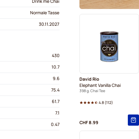
Drink me Chai
Normale Tasse
30.11.2027
430
10.7
9.6
David Rio
Elephant Vanilla Chai
75.4
398 g. Chai Tee
61.7
4.8
(
112
)
7.1
CHF 8.99
0.47