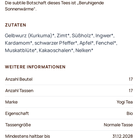
Die subtile Botschaft dieses Tees ist „Beruhigende
Sonnenwärme“.
ZUTATEN
Gelbwurz (Kurkuma)*, Zimt*, Süßholz*, Ingwer*,
Kardamom*, schwarzer Pfeffer*, Apfel*, Fenchel*,
Muskatblüte*, Kakaoschalen*, Nelken*
WEITERE INFORMATIONEN
Anzahl Beutel
17
Anzahl Tassen
17
Marke
Yogi Tea
Eigenschaft
Bio
Tassengröße
Normale Tasse
Mindestens haltbar bis
31.12.2028