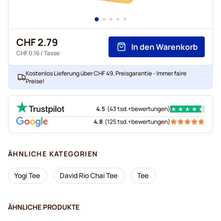
CHF 2.79
In den Warenkorb
CHF 0.16
/ Tasse
Kostenlos Lieferung über CHF 49. Preisgarantie - Immer faire
Preise!
4.5
(
43 tsd.+
bewertungen
)
4.8
(
125 tsd.+
bewertungen
)
ÄHNLICHE KATEGORIEN
Yogi Tee
David Rio Chai Tee
Tee
ÄHNLICHE PRODUKTE