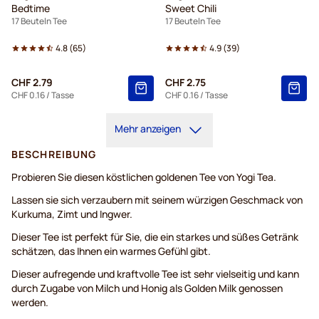
Bedtime
Sweet Chili
17 Beuteln Tee
17 Beuteln Tee
4.8
(
65
)
4.9
(
39
)
CHF 2.79
CHF 2.75
CHF 0.16
/ Tasse
CHF 0.16
/ Tasse
Mehr anzeigen
BESCHREIBUNG
Probieren Sie diesen köstlichen goldenen Tee von Yogi Tea.
Lassen sie sich verzaubern mit seinem würzigen Geschmack von
Kurkuma, Zimt und Ingwer.
Dieser Tee ist perfekt für Sie, die ein starkes und süßes Getränk
schätzen, das Ihnen ein warmes Gefühl gibt.
Dieser aufregende und kraftvolle Tee ist sehr vielseitig und kann
durch Zugabe von Milch und Honig als Golden Milk genossen
werden.