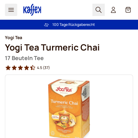
Suchen
Cart
100 Tage Rückgaberecht
Kostenlos Lieferung über CHF 49
Zum Inhalt springen
Yogi Tea
Yogi Tea Turmeric Chai
17 Beuteln Tee
4.5
(37)