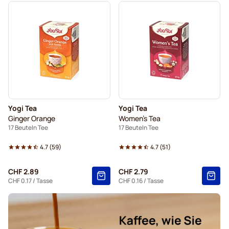
Yogi Tea
Yogi Tea
Ginger Orange
Women's Tea
17 Beuteln Tee
17 Beuteln Tee
4.7
(
59
)
4.7
(
51
)
CHF 2.89
CHF 2.79
CHF 0.17
/ Tasse
CHF 0.16
/ Tasse