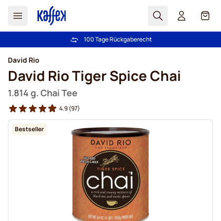
Suchen
Cart
100 Tage Rückgaberecht
Kostenlos Lieferung über CHF 49
Zum Inhalt springen
David Rio
David Rio Tiger Spice Chai
1.814 g. Chai Tee
4.9
(97)
Bestseller