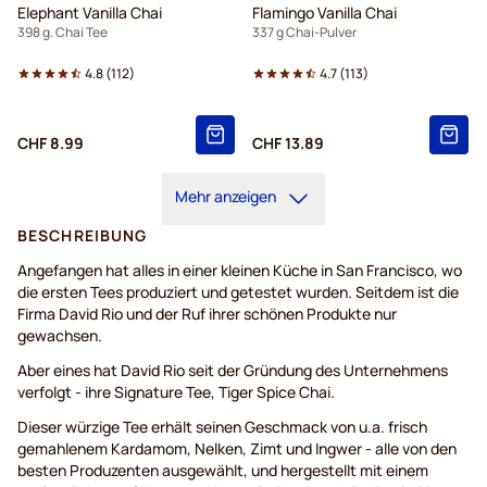
Elephant Vanilla Chai
Flamingo Vanilla Chai
398 g. Chai Tee
337 g Chai-Pulver
4.8
(
112
)
4.7
(
113
)
CHF 8.99
CHF 13.89
Mehr anzeigen
BESCHREIBUNG
Angefangen hat alles in einer kleinen Küche in San Francisco, wo
die ersten Tees produziert und getestet wurden. Seitdem ist die
Firma David Rio und der Ruf ihrer schönen Produkte nur
gewachsen.
Aber eines hat David Rio seit der Gründung des Unternehmens
verfolgt - ihre Signature Tee, Tiger Spice Chai.
Dieser würzige Tee erhält seinen Geschmack von u.a. frisch
gemahlenem Kardamom, Nelken, Zimt und Ingwer - alle von den
besten Produzenten ausgewählt, und hergestellt mit einem