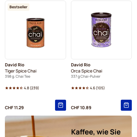
Bestseller
David Rio
David Rio
Tiger Spice Chai
Orca Spice Chai
398 g. Chai Tee
337 g Chai-Pulver
4.8
(
239
)
4.6
(
105
)
CHF 11.29
CHF 10.89