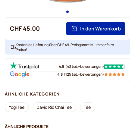
CHF 45.00
In den Warenkorb
Kostenlos Lieferung über CHF 49. Preisgarantie - Immer faire
Preise!
4.5
(
43 tsd.+
bewertungen
)
4.8
(
125 tsd.+
bewertungen
)
ÄHNLICHE KATEGORIEN
Yogi Tee
David Rio Chai Tee
Tee
ÄHNLICHE PRODUKTE