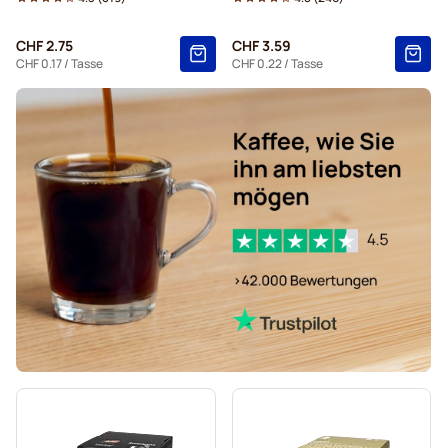
Für Dolce Gusto®
CHF 2.75
CHF 3.59
Kapseln von Starbucks® für Dolce Gusto
CHF 0.17
/ Tasse
CHF 0.22
/ Tasse
Kapseln von Kaffekapslen für Dolce Gusto
Grande-Kaffeekapseln von Starbucks® für Dolce Gusto