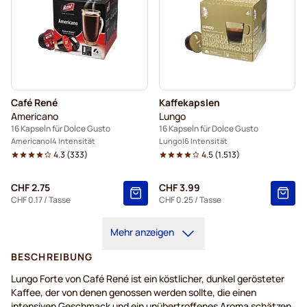
Café René
Kaffekapslen
Americano
Lungo
16 Kapseln für Dolce Gusto
16 Kapseln für Dolce Gusto
Americano
4 Intensität
Lungo
6 Intensität
4.3
(
333
)
4.5
(
1.513
)
CHF 2.75
CHF 3.99
CHF 0.17
/ Tasse
CHF 0.25
/ Tasse
Mehr anzeigen
BESCHREIBUNG
Lungo Forte von Café René ist ein köstlicher, dunkel gerösteter
Kaffee, der von denen genossen werden sollte, die einen
intensiven Geschmack und ein unübertroffenes Aroma schätzen.