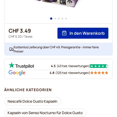
CHF 3.49
In den Warenkorb
CHF 0.22
/ Tasse
Kostenlos Lieferung über CHF 49. Preisgarantie - Immer faire
Preise!
4.5
(
43 tsd.+
bewertungen
)
4.8
(
125 tsd.+
bewertungen
)
ÄHNLICHE KATEGORIEN
Nescafé Dolce Gusto Kapseln
Kapseln von Senso Nocturno für Dolce Gusto