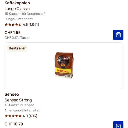
Kaffekapslen
Lungo Classic
10 Kapseln für Nespresso®
Lungo
7 Intensität
4.6
(1.041)
CHF 1.65
CHF 0.17
/ Tasse
Bestseller
Senseo
Senseo Strong
48 Pads für Senseo
Americano
8 Intensität
4.9
(403)
CHF 10.79