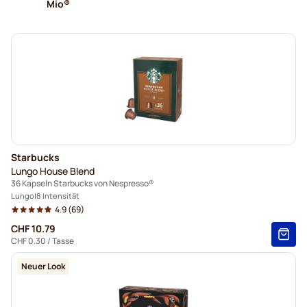
Mio®
Starbucks
Lungo House Blend
36 Kapseln Starbucks von Nespresso®
Lungo
8 Intensität
4.9
(69)
CHF 10.79
CHF 0.30
/ Tasse
Neuer Look