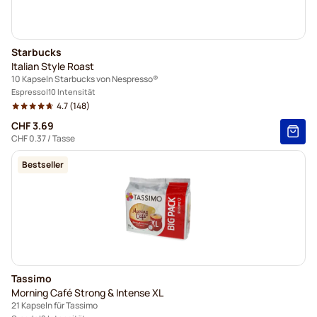
Starbucks
Italian Style Roast
10 Kapseln Starbucks von Nespresso®
Espresso
10 Intensität
4.7
(148)
CHF 3.69
CHF 0.37
/ Tasse
Bestseller
Tassimo
Morning Café Strong & Intense XL
21 Kapseln für Tassimo