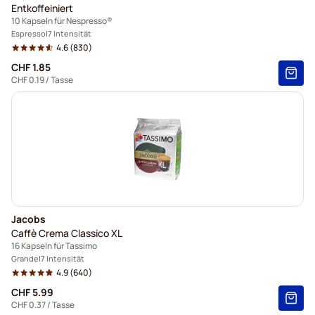
Entkoffeiniert
10 Kapseln für Nespresso®
Espresso
7 Intensität
4.6
(830)
CHF 1.85
CHF 0.19
/ Tasse
Jacobs
Caffè Crema Classico XL
16 Kapseln für Tassimo
Grande
7 Intensität
4.9
(640)
CHF 5.99
CHF 0.37
/ Tasse