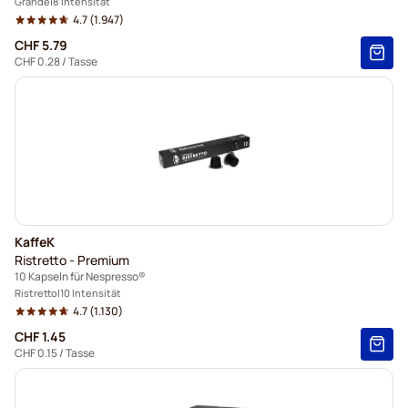
Grande
8 Intensität
4.7
(1.947)
CHF 5.79
CHF 0.28
/ Tasse
KaffeK
Ristretto - Premium
10 Kapseln für Nespresso®
Ristretto
10 Intensität
4.7
(1.130)
CHF 1.45
CHF 0.15
/ Tasse