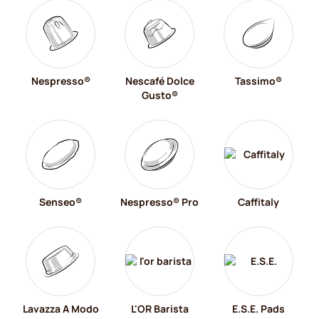
Nespresso®
Nescafé Dolce
Tassimo®
Gusto®
Senseo®
Nespresso® Pro
Caffitaly
Lavazza A Modo
L'OR Barista
E.S.E. Pads