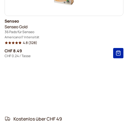
Senseo
Senseo Gold
36 Pads für Senseo
Americano
7 Intensität
4.8
(328)
CHF 8.49
CHF 0.24
/ Tasse
Kostenlos über CHF 49