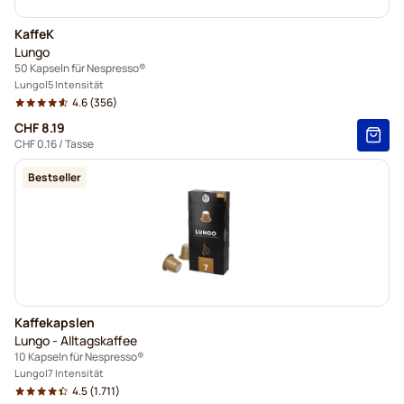
KaffeK
Lungo
50 Kapseln für Nespresso®
Lungo
5 Intensität
4.6
(356)
CHF 8.19
CHF 0.16
/ Tasse
Bestseller
Kaffekapslen
Lungo - Alltagskaffee
10 Kapseln für Nespresso®
Lungo
7 Intensität
4.5
(1.711)