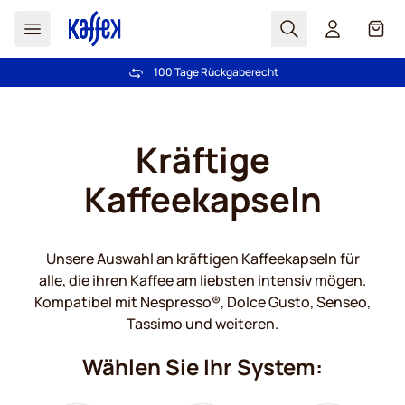
Suchen
Cart
Mehr als 2.000.000 Kunden schenken uns ihr Vertrauen
Kostenlos Lieferung über CHF 49
Preisgarantie
- Immer faire Preise!
100 Tage Rückgaberecht
Zum Inhalt springen
Kräftige
Kaffeekapseln
Unsere Auswahl an kräftigen Kaffeekapseln für
alle, die ihren Kaffee am liebsten intensiv mögen.
Kompatibel mit Nespresso®, Dolce Gusto, Senseo,
Tassimo und weiteren.
Wählen Sie Ihr System: