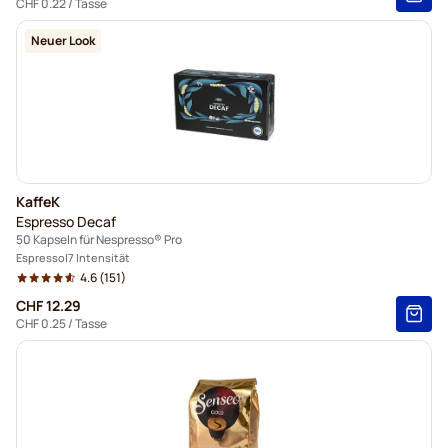
CHF 0.22
/ Tasse
Neuer Look
KaffeK
Espresso Decaf
50 Kapseln für Nespresso® Pro
Espresso
7 Intensität
4.6
(151)
CHF 12.29
CHF 0.25
/ Tasse