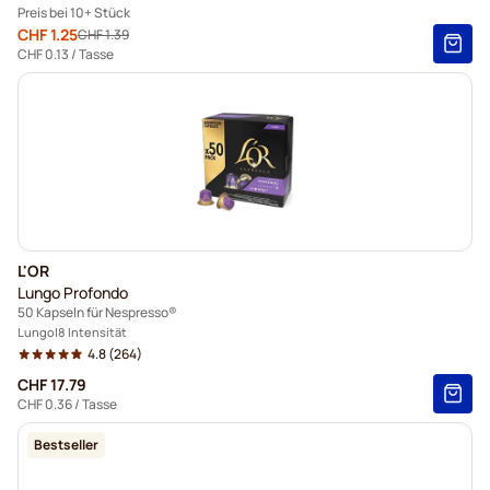
Preis bei 10+ Stück
Sonderpreis
CHF 1.25
CHF 1.39
Regulärer Preis
10+
=
CHF 1.25
CHF 0.13
/ Tasse
5+
=
CHF 1.31
1
=
CHF 1.39
L'OR
Lungo Profondo
50 Kapseln für Nespresso®
Lungo
8 Intensität
4.8
(264)
CHF 17.79
CHF 0.36
/ Tasse
Bestseller