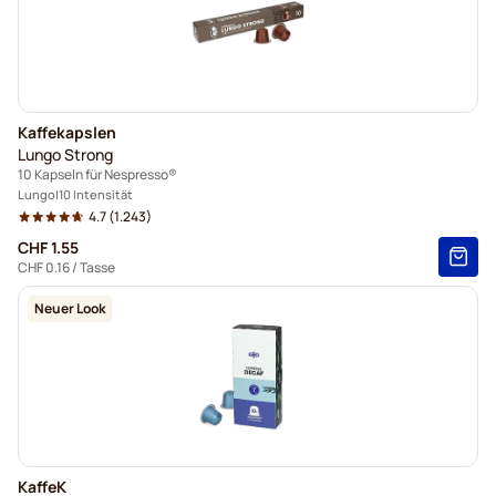
Kaffekapslen
Lungo Strong
10 Kapseln für Nespresso®
Lungo
10 Intensität
4.7
(1.243)
CHF 1.55
CHF 0.16
/ Tasse
Neuer Look
KaffeK