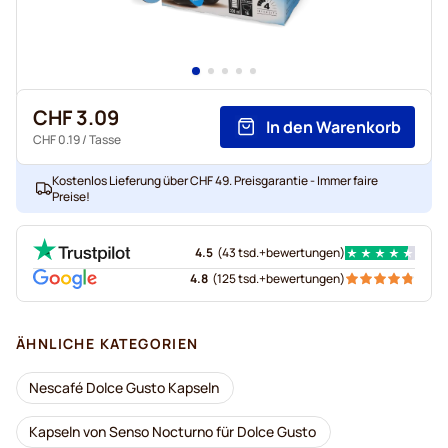
CHF 3.09
In den Warenkorb
CHF 0.19
/ Tasse
Kostenlos Lieferung über CHF 49. Preisgarantie - Immer faire
Preise!
4.5
(
43 tsd.+
bewertungen
)
4.8
(
125 tsd.+
bewertungen
)
ÄHNLICHE KATEGORIEN
Nescafé Dolce Gusto Kapseln
Kapseln von Senso Nocturno für Dolce Gusto