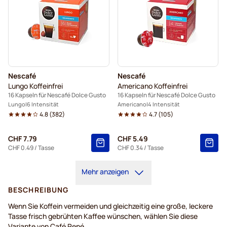
Nescafé
Nescafé
Lungo Koffeinfrei
Americano Koffeinfrei
16 Kapseln für Nescafé Dolce Gusto
16 Kapseln für Nescafé Dolce Gusto
Lungo
6 Intensität
Americano
4 Intensität
4.8
(
382
)
4.7
(
105
)
CHF 7.79
CHF 5.49
CHF 0.49
/ Tasse
CHF 0.34
/ Tasse
Mehr anzeigen
BESCHREIBUNG
Wenn Sie Koffein vermeiden und gleichzeitig eine große, leckere
Tasse frisch gebrühten Kaffee wünschen, wählen Sie diese
Variante von Café René.