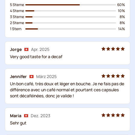
5 Sterne
60%
4 Sterne
10%
3 Sterne
8%
2 Sterne
8%
1 Stern
14%
Jorge
Apr. 2025
Very good taste for a decaf
Jennifer
März 2025
Un bon café, très doux et léger en bouche. Je ne fais pas de
différence avec un café normal et pourtant ces capsules
sont décaféinées, donc je valide !
Maria
Dez. 2023
Sehr gut