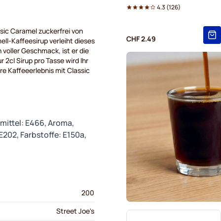
4.3
(
126
)
sic Caramel zuckerfrei von
CHF 2.49
ll-Kaffeesirup verleiht dieses
voller Geschmack, ist er die
r 2cl Sirup pro Tasse wird Ihr
re Kaffeeerlebnis mit Classic
mittel: E466, Aroma,
E202, Farbstoffe: E150a,
200
Street Joe's