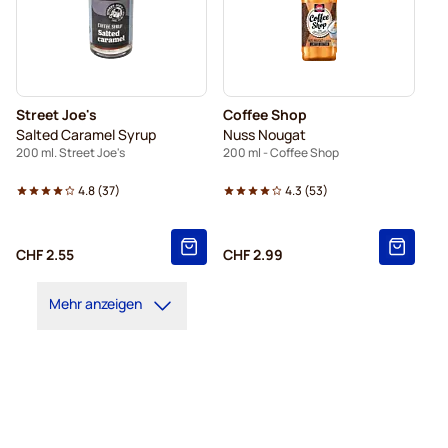
Street Joe's
Coffee Shop
Salted Caramel Syrup
Nuss Nougat
200 ml. Street Joe's
200 ml - Coffee Shop
4.8
(
37
)
4.3
(
53
)
CHF 2.55
CHF 2.99
Mehr anzeigen