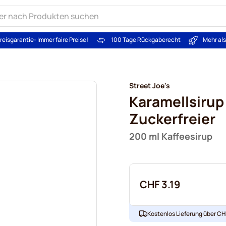
reisgarantie
- Immer faire Preise!
100 Tage Rückgaberecht
Mehr al
Street Joe's
Karamellsirup
Zuckerfreier
200 ml Kaffeesirup
CHF 3.19
Kostenlos Lieferung über CHF