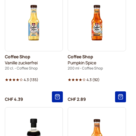
Coffee Shop
Coffee Shop
Vanille zuckerfrei
Pumpkin Spice
20 cl. - Coffee Shop
200 ml - Coffee Shop
4.3
(
135
)
4.3
(
92
)
CHF 4.39
CHF 2.89