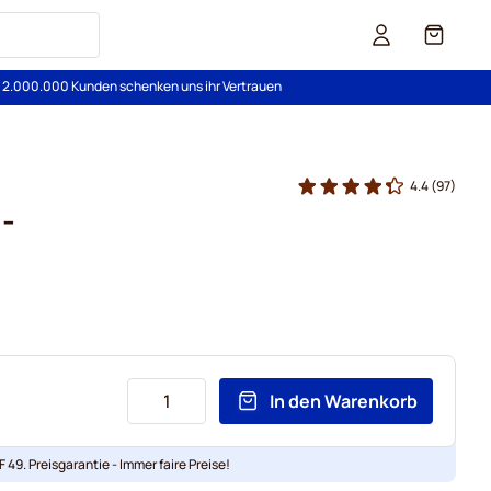
Cart
s 2.000.000 Kunden schenken uns ihr Vertrauen
4.4
(97)
 -
In den Warenkorb
 49. Preisgarantie - Immer faire Preise!