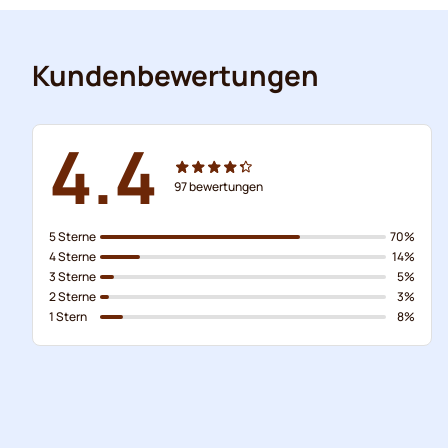
Kundenbewertungen
4.4
97
bewertungen
5 Sterne
70%
4 Sterne
14%
3 Sterne
5%
2 Sterne
3%
1 Stern
8%