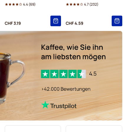
4.4
(
69
)
4.7
(
232
)
CHF 3.19
CHF 4.59