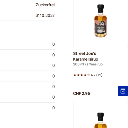
Zuckerfrei
31.10.2027
0
Street Joe's
0
Karamellsirup
200 ml Kaffeesirup
0
4.7
(
72
)
0
0
CHF 2.95
0
0