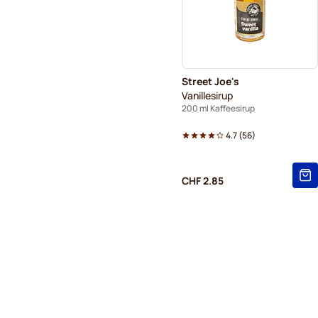
Street Joe's
Vanillesirup
200 ml Kaffeesirup
4.7
(
56
)
CHF 2.85