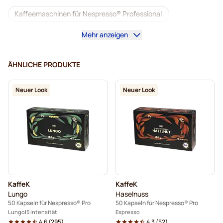
Kaffeemaschinen für Nespresso® Professional
Mehr anzeigen
Zubehör für Nespresso® Professional
Entkoffeinierter Kaffee für Nespresso® Pro
ÄHNLICHE PRODUKTE
Entkalkung und Reinigung für Nespresso® Pro
Neuer Look
Neuer Look
Kapseln für Nespresso® Professional
Kapseln von Gimoka für Nespresso® Pro
Kaffeekapseln für NEspresso® pro
Für Nespresso® Professional
KaffeK
KaffeK
Kaffekapslen für Nespresso® Professional
Lungo
Haselnuss
50 Kapseln für Nespresso® Pro
50 Kapseln für Nespresso® Pro
Lungo
5 Intensität
Espresso
4.6
(
295
)
4.3
(
52
)