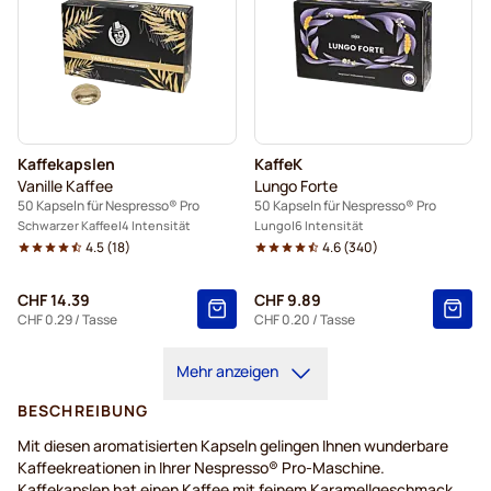
Kaffekapslen
KaffeK
Vanille Kaffee
Lungo Forte
50 Kapseln für Nespresso® Pro
50 Kapseln für Nespresso® Pro
Schwarzer Kaffee
4 Intensität
Lungo
6 Intensität
4.5
(
18
)
4.6
(
340
)
CHF 14.39
CHF 9.89
CHF 0.29
/ Tasse
CHF 0.20
/ Tasse
Mehr anzeigen
BESCHREIBUNG
Mit diesen aromatisierten Kapseln gelingen Ihnen wunderbare
Kaffeekreationen in Ihrer Nespresso® Pro-Maschine.
Kaffekapslen hat einen Kaffee mit feinem Karamellgeschmack