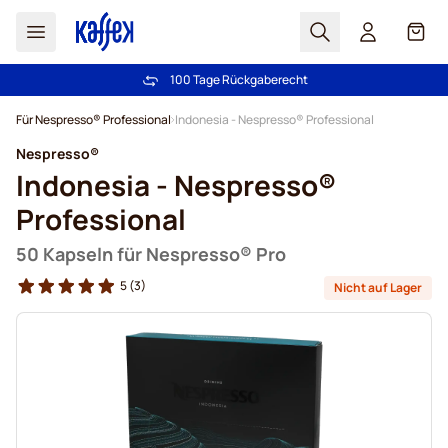
Suchen
Cart
100 Tage Rückgaberecht
Kostenlos Lieferung über CHF 49
Zum Inhalt springen
Für Nespresso® Professional
Indonesia - Nespresso® Professional
Nespresso®
Indonesia - Nespresso®
Professional
50 Kapseln für Nespresso® Pro
5
(3)
Nicht auf Lager