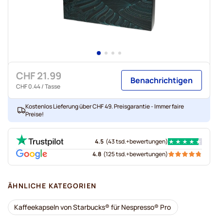
CHF 21.99
Benachrichtigen
CHF 0.44
/ Tasse
Kostenlos Lieferung über CHF 49. Preisgarantie - Immer faire
Preise!
4.5
(
43 tsd.+
bewertungen
)
4.8
(
125 tsd.+
bewertungen
)
ÄHNLICHE KATEGORIEN
Kaffeekapseln von Starbucks® für Nespresso® Pro