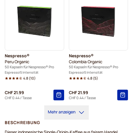
Nespresso®
Nespresso®
Peru Organic
Colombia Organic
50 Kapseln für Nespresso® Pro
50 Kapseln für Nespresso® Pro
Espresso
5 Intensität
Espresso
5 Intensität
4.8
(
10
)
4.8
(
5
)
CHF 21.99
CHF 21.99
CHF 0.44
/ Tasse
CHF 0.44
/ Tasse
Mehr anzeigen
BESCHREIBUNG
Dieser indonesische Single-Origin-Kaffee aus fairem Handel