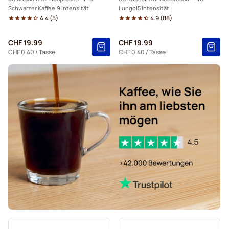
Schwarzer Kaffee
9 Intensität
Lungo
5 Intensität
4.4
(
5
)
4.9
(
88
)
CHF 19.99
CHF 19.99
CHF 0.40
/ Tasse
CHF 0.40
/ Tasse