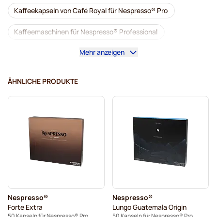
Kaffeekapseln von Café Royal für Nespresso® Pro
Kaffeemaschinen für Nespresso® Professional
Mehr anzeigen
Zubehör für Nespresso® Professional
Entkoffeinierter Kaffee für Nespresso® Pro
ÄHNLICHE PRODUKTE
Entkalkung und Reinigung für Nespresso® Pro
Kapseln für Nespresso® Professional
Kapseln von Gimoka für Nespresso® Pro
Kaffeekapseln für NEspresso® pro
Für Nespresso® Professional
Nespresso®
Nespresso®
Kaffekapslen für Nespresso® Professional
Forte Extra
Lungo Guatemala Origin
50 Kapseln für Nespresso® Pro
50 Kapseln für Nespresso® Pro