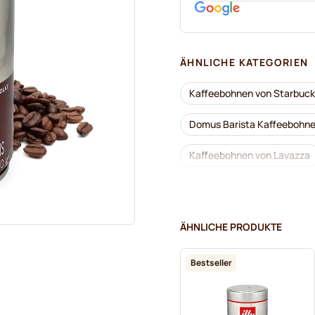
ÄHNLICHE KATEGORIEN
Kaffeebohnen von Starbuc
Domus Barista Kaffeebohn
Kaffeebohnen von Lavazza
Kaffeebohnen von L'OR
Kaffeebohnen von Merrild
ÄHNLICHE PRODUKTE
Kaffeebohnen von Tonino L
Bestseller
Kaffeebohnen von illy
Espresso-Kaffeebohnen von