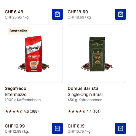
CHF 6.49
CHF 19.69
CHF 25.96
/ kg.
CHF 19.69
/ kg.
Bestseller
Segafredo
Domus Barista
Intermezzo
Single Origin Brasil
1000 g Kaffeebohnen
450 g. Kaffeebohnen
4.6
(
388
)
4.4
(
101
)
CHF 12.99
CHF 6.19
CHF 12.99
/ kg.
CHF 13.76
/ kg.