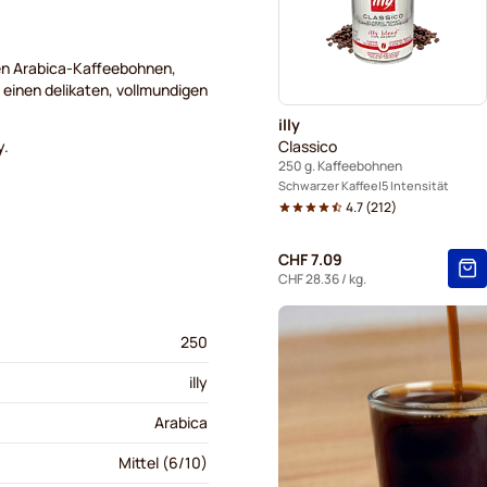
en Arabica-Kaffeebohnen,
einen delikaten, vollmundigen
illy
y.
Classico
250 g. Kaffeebohnen
Schwarzer Kaffee
5 Intensität
4.7
(
212
)
CHF 7.09
CHF 28.36
/ kg.
250
illy
Arabica
Mittel (6/10)