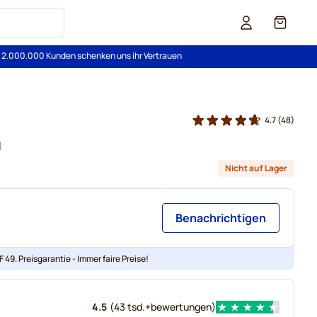
Cart
s 2.000.000 Kunden schenken uns ihr Vertrauen
4.7
(48)
a
Nicht auf Lager
Benachrichtigen
 49. Preisgarantie - Immer faire Preise!
4.5
(
43 tsd.+
bewertungen
)