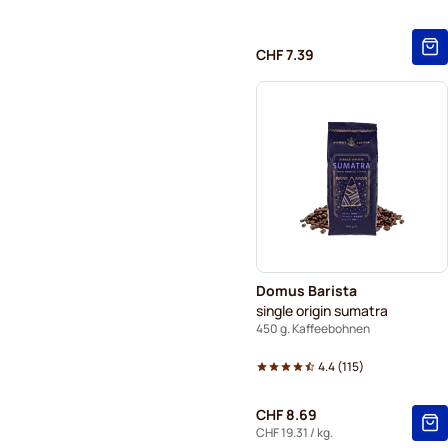
CHF 7.39
Domus Barista
single origin sumatra
450 g. Kaffeebohnen
4.4
(
115
)
CHF 8.69
CHF 19.31
/ kg.