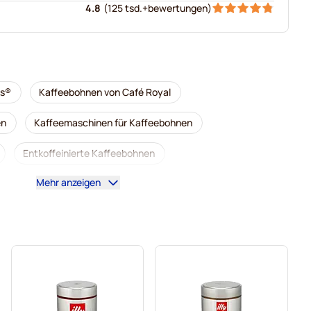
4.8
(
125 tsd.+
bewertungen
)
ks®
Kaffeebohnen von Café Royal
en
Kaffeemaschinen für Kaffeebohnen
Entkoffeinierte Kaffeebohnen
Mehr anzeigen
Kaffeebohnen von Segafredo
Kaffeebohnen von Garibaldi
amborghini
Kaffeebohnen von Gimoka
Kaffeebohnen
Kaffekapslen Kaffeebohnen
 Delonghi