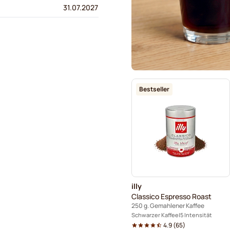
31.07.2027
Bestseller
illy
Classico Espresso Roast
250 g. Gemahlener Kaffee
Schwarzer Kaffee
5 Intensität
4.9
(
65
)