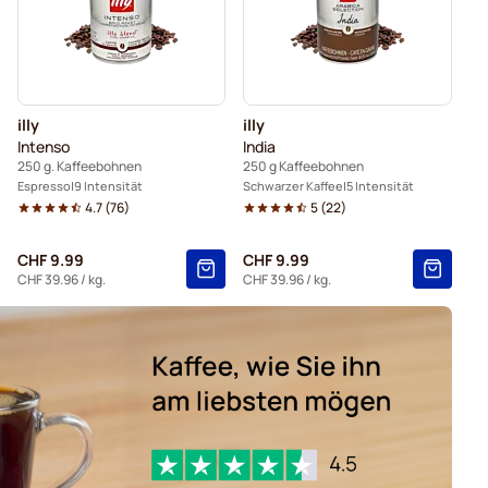
illy
illy
Intenso
India
250 g. Kaffeebohnen
250 g Kaffeebohnen
Espresso
9 Intensität
Schwarzer Kaffee
5 Intensität
4.7
(
76
)
5
(
22
)
CHF 9.99
CHF 9.99
CHF 39.96
/ kg.
CHF 39.96
/ kg.