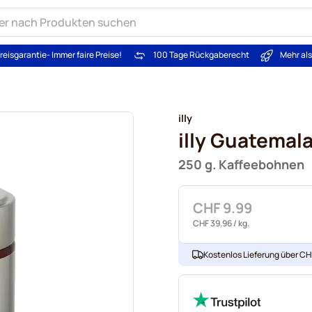
reisgarantie
- Immer faire Preise!
100 Tage Rückgaberecht
Mehr al
illy
illy Guatemal
250 g. Kaffeebohnen
CHF 9.99
CHF 39.96
/ kg.
Kostenlos Lieferung über CHF