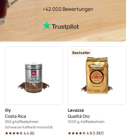
Bestseller
illy
Lavazza
Costa Rica
Qualità Oro
250 g Kaffeebohnen
1000 g. Kaffeebohnen
Schwarzer Kaffee
6 Intensität
4.4
(
6
)
4.9
(
1.367
)