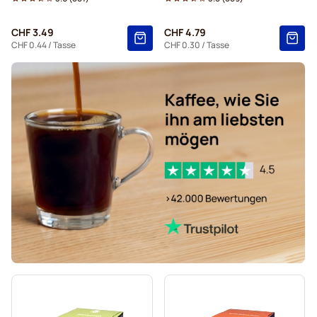
Für Dolce Gusto®
CHF 3.49
CHF 4.79
Kapseln von Starbucks® für Dolce Gusto
CHF 0.44
/ Tasse
CHF 0.30
/ Tasse
Kapseln von Kaffekapslen für Dolce Gusto
Grande-Kaffeekapseln von Starbucks® für Dolce Gusto