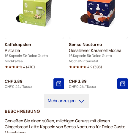
Kaffekapslen
Senso Nocturno
Pistazie
Gesalzener Karamell Mocha
16 Kapseln für Dolce Gusto
16 Kapseln für Dolce Gusto
Milchkaffee
Mocha
5 Intensität
4
(
470
)
4.2
(
598
)
CHF 3.89
CHF 3.89
CHF 0.24
/ Tasse
CHF 0.24
/ Tasse
Mehr anzeigen
BESCHREIBUNG
Genießen Sie einen süßen, milchigen Genuss mit diesen
Gingerbread Latte Kapseln von Senso Nocturno für Dolce Gusto
Maschinen.