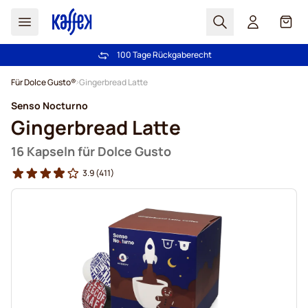
Suchen
Cart
100 Tage Rückgaberecht
Kostenlos Lieferung über CHF 49
Zum Inhalt springen
Für Dolce Gusto®
Gingerbread Latte
Senso Nocturno
Gingerbread Latte
16 Kapseln für Dolce Gusto
3.9
(411)