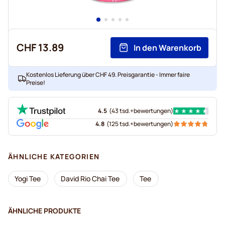
CHF 13.89
In den Warenkorb
Kostenlos Lieferung über CHF 49. Preisgarantie - Immer faire
Preise!
4.5
(
43 tsd.+
bewertungen
)
4.8
(
125 tsd.+
bewertungen
)
ÄHNLICHE KATEGORIEN
Yogi Tee
David Rio Chai Tee
Tee
ÄHNLICHE PRODUKTE