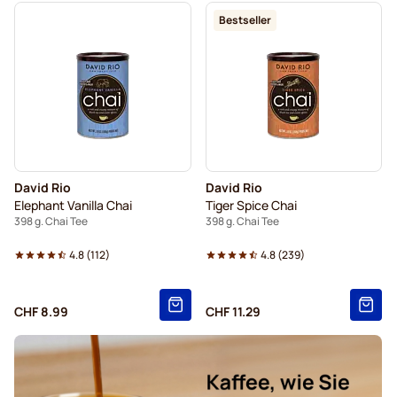
Bestseller
David Rio
David Rio
Elephant Vanilla Chai
Tiger Spice Chai
398 g. Chai Tee
398 g. Chai Tee
4.8
(
112
)
4.8
(
239
)
CHF 8.99
CHF 11.29