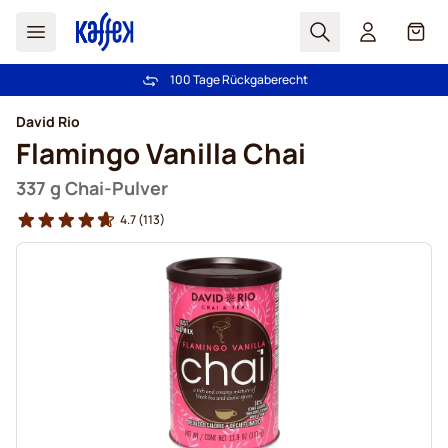
Suchen
Cart
100 Tage Rückgaberecht
Kostenlos Lieferung über CHF 49
Zum Inhalt springen
David Rio
Flamingo Vanilla Chai
337 g Chai-Pulver
4.7
(113)