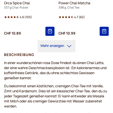
Orca Spice Chai
Power Chai Matcha
337 g Chai-Pulver
398 g. Chai Tee
4.6
(
105
)
4.7
(
62
)
CHF 10.89
CHF 10.99
Mehr anzeigen
BESCHREIBUNG
In einer wunderschönen rosa Dose findest du einen Chai Latte,
der eine wahre Geschmacksexplosion ist. Ein kalorienarmes und
koffeinfreies Getränk, das du ohne schlechtes Gewissen
genießen kannst.
Du bekommst einen köstlichen, cremigen Chai-Tee mit Vanille,
Zimt und Kardamom. Dies ist ein klassischer Chai-Tee, den du zu
jeder Tageszeit genießen kannst! Er kann entweder als Masala
mit Milch oder als cremiger Gewürztee mit Wasser zubereitet
werden.