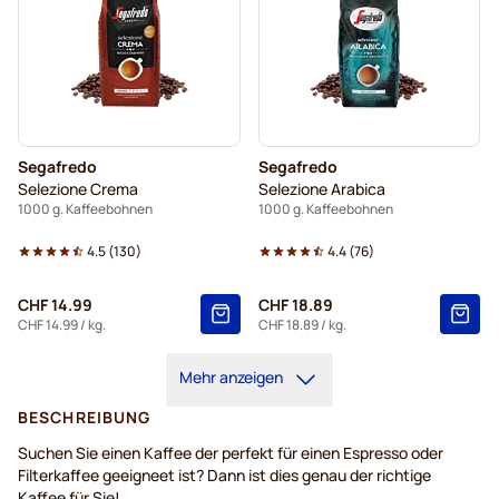
Segafredo
Segafredo
Selezione Crema
Selezione Arabica
1000 g. Kaffeebohnen
1000 g. Kaffeebohnen
4.5
(
130
)
4.4
(
76
)
CHF 14.99
CHF 18.89
CHF 14.99
/ kg.
CHF 18.89
/ kg.
Mehr anzeigen
BESCHREIBUNG
Suchen Sie einen Kaffee der perfekt für einen Espresso oder
Filterkaffee geeigneet ist? Dann ist dies genau der richtige
Kaffee für Sie!