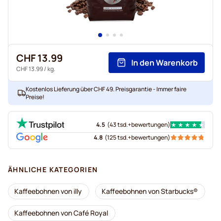
CHF 13.99
In den Warenkorb
CHF 13.99
/ kg.
Kostenlos Lieferung über CHF 49. Preisgarantie - Immer faire
Preise!
4.5
(
43 tsd.+
bewertungen
)
4.8
(
125 tsd.+
bewertungen
)
ÄHNLICHE KATEGORIEN
Kaffeebohnen von illy
Kaffeebohnen von Starbucks®
Kaffeebohnen von Café Royal