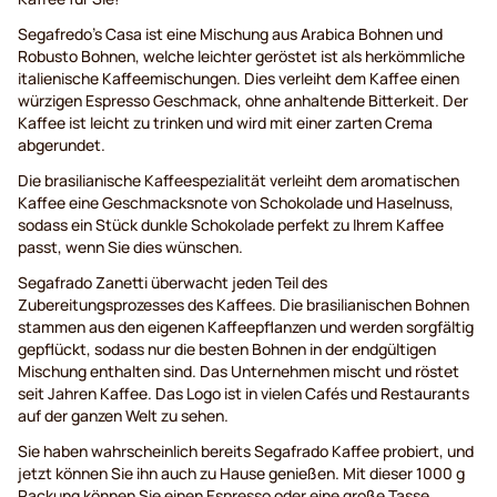
Segafredo’s Casa ist eine Mischung aus Arabica Bohnen und
Robusto Bohnen, welche leichter geröstet ist als herkömmliche
italienische Kaffeemischungen. Dies verleiht dem Kaffee einen
würzigen Espresso Geschmack, ohne anhaltende Bitterkeit. Der
Kaffee ist leicht zu trinken und wird mit einer zarten Crema
abgerundet.
Die brasilianische Kaffeespezialität verleiht dem aromatischen
Kaffee eine Geschmacksnote von Schokolade und Haselnuss,
sodass ein Stück dunkle Schokolade perfekt zu Ihrem Kaffee
passt, wenn Sie dies wünschen.
Segafrado Zanetti überwacht jeden Teil des
Zubereitungsprozesses des Kaffees. Die brasilianischen Bohnen
stammen aus den eigenen Kaffeepflanzen und werden sorgfältig
gepflückt, sodass nur die besten Bohnen in der endgültigen
Mischung enthalten sind. Das Unternehmen mischt und röstet
seit Jahren Kaffee. Das Logo ist in vielen Cafés und Restaurants
auf der ganzen Welt zu sehen.
Sie haben wahrscheinlich bereits Segafrado Kaffee probiert, und
jetzt können Sie ihn auch zu Hause genießen. Mit dieser 1000 g
Packung können Sie einen Espresso oder eine große Tasse