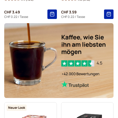
Für Dolce Gusto®
CHF 3.49
CHF 3.59
Kapseln von Starbucks® für Dolce Gusto
CHF 0.22
/ Tasse
CHF 0.22
/ Tasse
Kapseln von Kaffekapslen für Dolce Gusto
Grande-Kaffeekapseln von Starbucks® für Dolce Gusto
Neuer Look