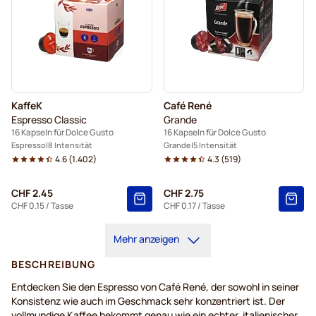
KaffeK
Café René
Espresso Classic
Grande
16 Kapseln für Dolce Gusto
16 Kapseln für Dolce Gusto
Espresso
8 Intensität
Grande
5 Intensität
4.6
(
1.402
)
4.3
(
519
)
CHF 2.45
CHF 2.75
CHF 0.15
/ Tasse
CHF 0.17
/ Tasse
Mehr anzeigen
BESCHREIBUNG
Entdecken Sie den Espresso von Café René, der sowohl in seiner
Konsistenz wie auch im Geschmack sehr konzentriert ist. Der
vollmundige Kaffee bekommt genau wie ein echter, italienischer