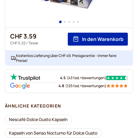
CHF 3.59
In den Warenkorb
CHF 0.22
/ Tasse
Kostenlos Lieferung über CHF 49. Preisgarantie - Immer faire
Preise!
4.5
(
43 tsd.+
bewertungen
)
4.8
(
125 tsd.+
bewertungen
)
ÄHNLICHE KATEGORIEN
Nescafé Dolce Gusto Kapseln
Kapseln von Senso Nocturno für Dolce Gusto