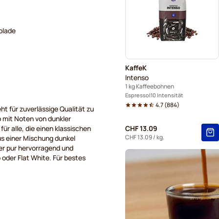
Espresso-Kaffeebohnen von
olade
KaffeK
Intenso
1 kg Kaffeebohnen
Espresso
10 Intensität
4.7
(
884
)
ht für zuverlässige Qualität zu
o mit Noten von dunkler
r alle, die einen klassischen
CHF 13.09
CHF 13.09
/ kg.
s einer Mischung dunkel
er pur hervorragend und
 oder Flat White. Für bestes