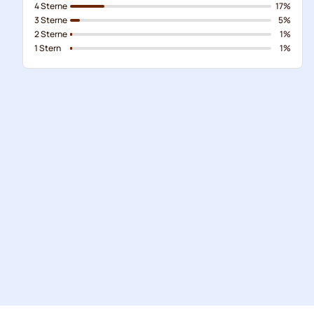
4 Sterne
17%
3 Sterne
5%
2 Sterne
1%
1 Stern
1%