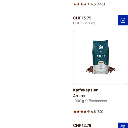
4.6
(
443
)
CHF 13.79
CHF 13.79
/ kg.
Kaffekapslen
Aroma
1000 g Kaffeebohnen
4.6
(
50
)
CHF 12.79