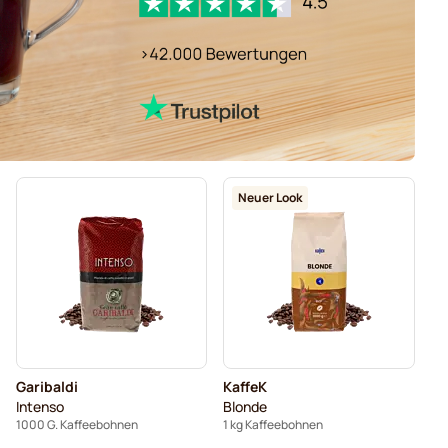
Neuer Look
Garibaldi
KaffeK
Intenso
Blonde
1000 G. Kaffeebohnen
1 kg Kaffeebohnen