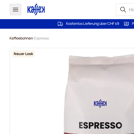
Kostenlos Lieferung über CHF 49
P
Zum Inhalt springen
Kaffeebohnen
Espresso
Neuer Look