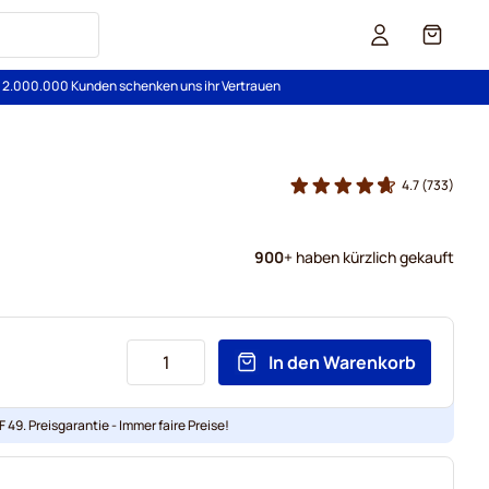
Cart
s 2.000.000 Kunden schenken uns ihr Vertrauen
4.7
(733)
900
+ haben kürzlich gekauft
In den Warenkorb
 49. Preisgarantie - Immer faire Preise!