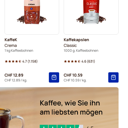
 Delonghi
KaffeK
Kaffekapslen
Crema
Classic
1 kg Kaffeebohnen
1000 g. Kaffeebohnen
4.7
(
1.158
)
4.6
(
631
)
CHF 12.89
CHF 10.59
CHF 12.89
/ kg.
CHF 10.59
/ kg.