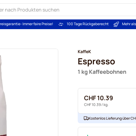
reisgarantie
- Immer faire Preise!
100 Tage Rückgaberecht
Mehr al
KaffeK
Espresso
1 kg Kaffeebohnen
CHF 10.39
CHF 10.39
/ kg.
Kostenlos Lieferung über CHF