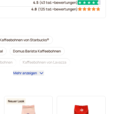
4.5
(
43 tsd.+
bewertungen
)
4.8
(
125 tsd.+
bewertungen
)
Kaffeebohnen von Starbucks®
al
Domus Barista Kaffeebohnen
ebohnen
Kaffeebohnen von Lavazza
Mehr anzeigen
en
Kaffeebohnen von L'OR
do
Kaffeebohnen von Merrild
Kaffeebohnen von Tonino Lamborghini
Neuer Look
Kaffekapslen Kaffeebohnen