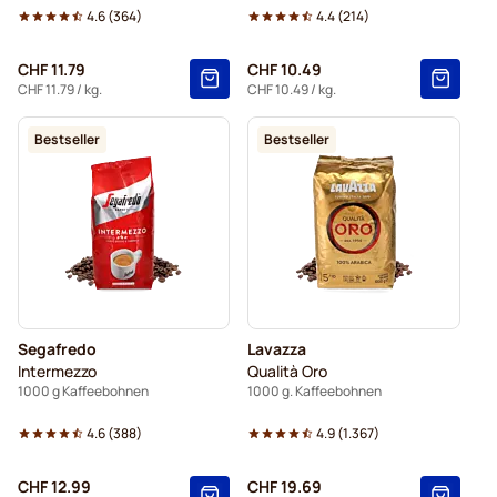
4.6
(
364
)
4.4
(
214
)
CHF 11.79
CHF 10.49
CHF 11.79
/ kg.
CHF 10.49
/ kg.
Bestseller
Bestseller
Segafredo
Lavazza
Intermezzo
Qualità Oro
1000 g Kaffeebohnen
1000 g. Kaffeebohnen
4.6
(
388
)
4.9
(
1.367
)
CHF 12.99
CHF 19.69