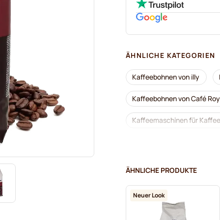
ÄHNLICHE KATEGORIEN
Kaffeebohnen von illy
Kaffeebohnen von Café Roy
Kaffeemaschinen für Kaffe
Entkoffeinierte Kaffeebohn
Kaffeebohnen von Segafre
ÄHNLICHE PRODUKTE
Kaffeebohnen von Garibaldi
Neuer Look
Kaffeebohnen von Gimoka