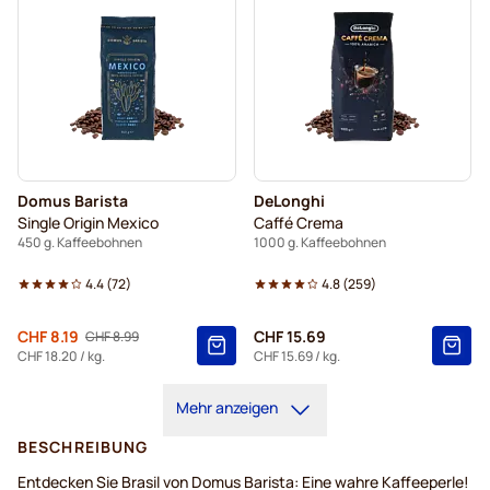
Domus Barista
DeLonghi
Single Origin Mexico
Caffé Crema
450 g. Kaffeebohnen
1000 g. Kaffeebohnen
4.4
(
72
)
4.8
(
259
)
Von
CHF 8.19
CHF 15.69
CHF 8.99
Regulärer Preis
CHF 18.20
/ kg.
CHF 15.69
/ kg.
Mehr anzeigen
BESCHREIBUNG
Entdecken Sie Brasil von Domus Barista: Eine wahre Kaffeeperle!