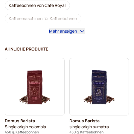
Kaffeebohnen von Café Royal
Kaffeemaschinen für Kaffeebohnen
Mehr anzeigen
Kaffeebohnen von Lavazza
Entkoffeinierte Kaffeebohnen
ÄHNLICHE PRODUKTE
Kaffeebohnen von L'OR
Kaffeebohnen von Segafredo
Kaffeebohnen von Merrild
Kaffeebohnen von Garibaldi
Kaffeebohnen von Tonino Lamborghini
Kaffeebohnen von Gimoka
Domus Barista
Domus Barista
Domus Barista Kaffeebohnen
Kaffeebohnen
Single origin colombia
single origin sumatra
450 g. Kaffeebohnen
450 g. Kaffeebohnen