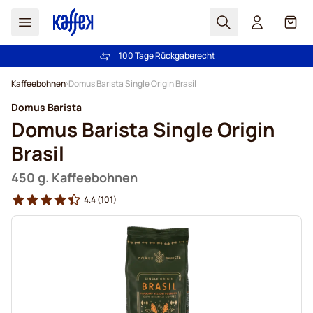
Suchen
Cart
100 Tage Rückgaberecht
Kostenlos Lieferung über CHF 49
Zum Inhalt springen
Kaffeebohnen
Domus Barista Single Origin Brasil
Domus Barista
Domus Barista Single Origin
Brasil
450 g. Kaffeebohnen
4.4
(101)