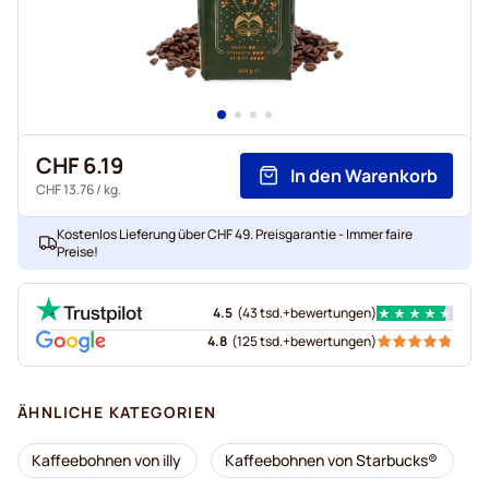
CHF 6.19
In den Warenkorb
CHF 13.76
/ kg.
Kostenlos Lieferung über CHF 49. Preisgarantie - Immer faire
Preise!
4.5
(
43 tsd.+
bewertungen
)
4.8
(
125 tsd.+
bewertungen
)
ÄHNLICHE KATEGORIEN
Kaffeebohnen von illy
Kaffeebohnen von Starbucks®