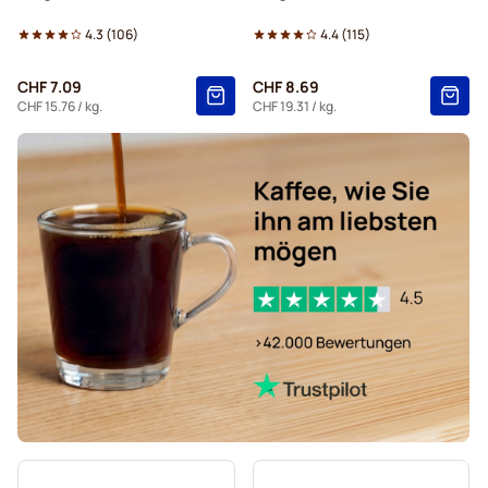
Kaffekapslen Kaffeebohnen
4.3
(
106
)
4.4
(
115
)
Espresso-Kaffeebohnen von Delonghi
CHF 7.09
CHF 8.69
CHF 15.76
/ kg.
CHF 19.31
/ kg.