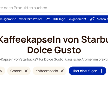
reisgarantie
- Immer faire Preise!
100 Tage Rückgaberecht
Mehr al
affeekapseln von Starb
Dolce Gusto
Kapseln von Starbucks® für Dolce Gusto: klassische Aromen im prakt
Grande
Kaffeekapseln
Filter hinzufügen