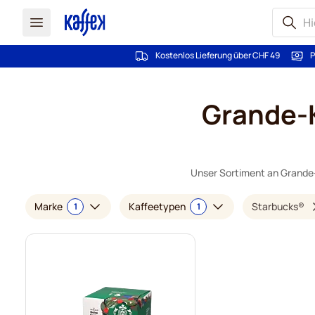
Kostenlos Lieferung über CHF 49
P
Zum Inhalt springen
Grande-K
Unser Sortiment an Grande-
Marke
Kaffeetypen
Starbucks®
1
1