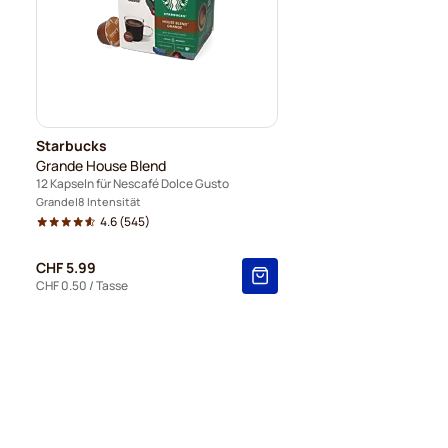
Starbucks
Grande House Blend
12 Kapseln für Nescafé Dolce Gusto
Grande
8 Intensität
4.6
(545)
CHF 5.99
CHF 0.50
/ Tasse