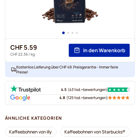
CHF 5.59
In den Warenkorb
CHF 22.36
/ kg.
Kostenlos Lieferung über CHF 49. Preisgarantie - Immer faire
Preise!
4.5
(
43 tsd.+
bewertungen
)
4.8
(
125 tsd.+
bewertungen
)
ÄHNLICHE KATEGORIEN
Kaffeebohnen von illy
Kaffeebohnen von Starbucks®