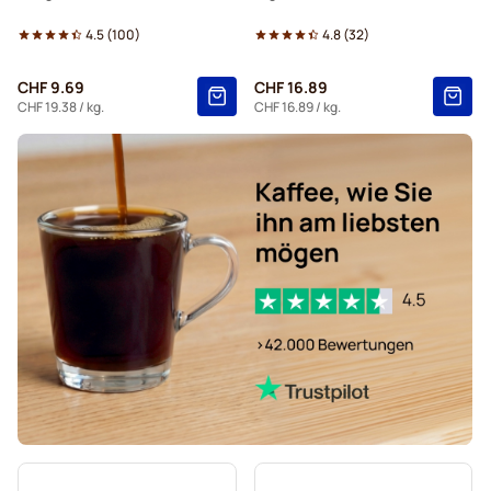
Kaffekapslen Kaffeebohnen
4.5
(
100
)
4.8
(
32
)
Espresso-Kaffeebohnen von Delonghi
CHF 9.69
CHF 16.89
CHF 19.38
/ kg.
CHF 16.89
/ kg.