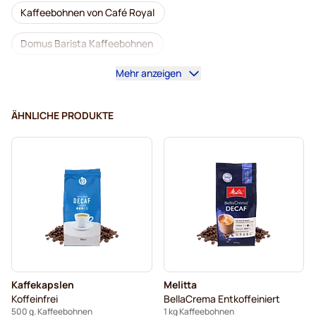
Kaffeebohnen von Café Royal
Domus Barista Kaffeebohnen
Mehr anzeigen
Kaffeemaschinen für Kaffeebohnen
Kaffeebohnen von Lavazza
Kaffeebohnen von L'OR
ÄHNLICHE PRODUKTE
Kaffeebohnen von Segafredo
Kaffeebohnen von Merrild
Kaffeebohnen von Garibaldi
Kaffeebohnen von Tonino Lamborghini
Kaffeebohnen von Gimoka
Kaffekapslen
Melitta
Entkoffeinierte Kaffeebohnen
Kaffeebohnen
Koffeinfrei
BellaCrema Entkoffeiniert
500 g. Kaffeebohnen
1 kg Kaffeebohnen