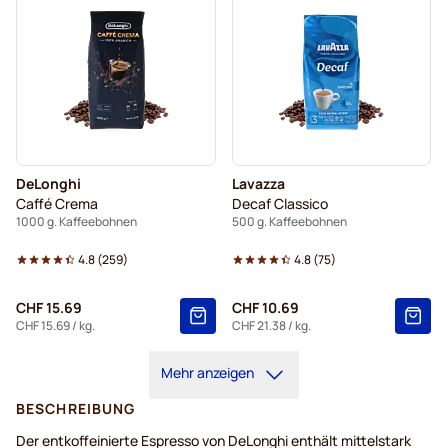
DeLonghi
Lavazza
Caffé Crema
Decaf Classico
1000 g. Kaffeebohnen
500 g. Kaffeebohnen
4.8
(
259
)
4.8
(
75
)
CHF 15.69
CHF 10.69
CHF 15.69
/ kg.
CHF 21.38
/ kg.
Mehr anzeigen
BESCHREIBUNG
Der entkoffeinierte Espresso von DeLonghi enthält mittelstark