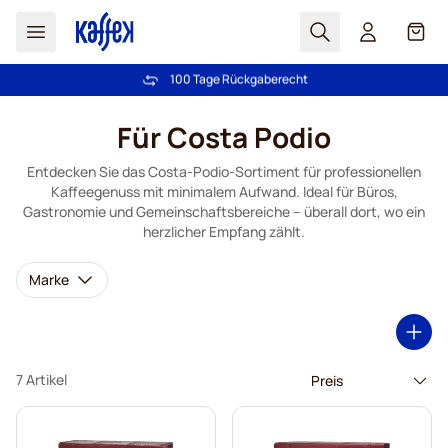
Suchen
Cart
100 Tage Rückgaberecht
Kostenlos Lieferung über CHF 49
Zum Inhalt springen
Für Costa Podio
Entdecken Sie das Costa-Podio-Sortiment für professionellen
Kaffeegenuss mit minimalem Aufwand. Ideal für Büros,
Gastronomie und Gemeinschaftsbereiche – überall dort, wo ein
herzlicher Empfang zählt.
Marke
7 Artikel