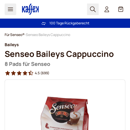
Suchen
Cart
100 Tage Rückgaberecht
Kostenlos Lieferung über CHF 49
Zum Inhalt springen
Für Senseo®
Senseo Baileys Cappuccino
Baileys
Senseo Baileys Cappuccino
8 Pads für Senseo
4.5
(699)