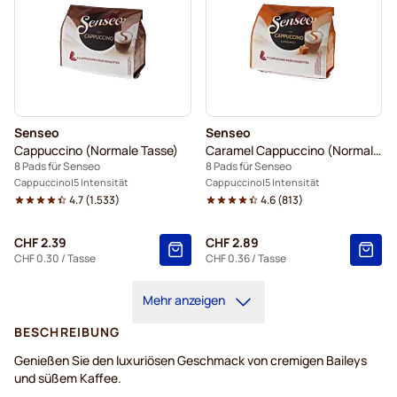
Senseo
Senseo
Cappuccino (Normale Tasse)
Caramel Cappuccino (Normale Tasse)
8 Pads für Senseo
8 Pads für Senseo
Cappuccino
5 Intensität
Cappuccino
5 Intensität
4.7
(
1.533
)
4.6
(
813
)
CHF 2.39
CHF 2.89
CHF 0.30
/ Tasse
CHF 0.36
/ Tasse
Mehr anzeigen
BESCHREIBUNG
Genießen Sie den luxuriösen Geschmack von cremigen Baileys
und süßem Kaffee.