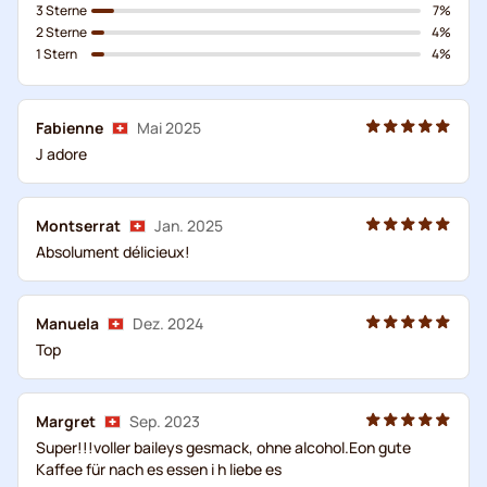
3 Sterne
7%
2 Sterne
4%
1 Stern
4%
Fabienne
Mai 2025
J adore
Montserrat
Jan. 2025
Absolument délicieux!
Manuela
Dez. 2024
Top
Margret
Sep. 2023
Super!!!voller baileys gesmack, ohne alcohol.Eon gute
Kaffee für nach es essen i h liebe es