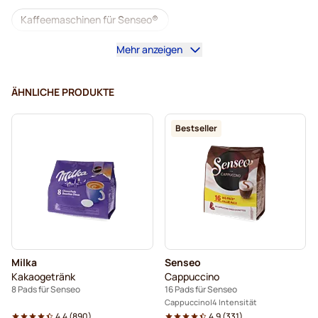
Kaffeemaschinen für Senseo®
Mehr anzeigen
Pads von Café Royal für Senseo
Zubehör für Senseo®
ÄHNLICHE PRODUKTE
Entkoffeinierter Kaffee für Senseo
Bestseller
Entkalkung und Reinigung für Senseo
Pads von Segafredo für Senseo
Pads von Café René für Senseo
Pads für Senseo
Pads von Merrild für Senseo
Milka
Senseo
Pads von Friele für Senseo
Kakaogetränk
Cappuccino
8 Pads für Senseo
16 Pads für Senseo
Pads von Marcilla für Senseo
Cappuccino
4 Intensität
4.4
(
890
)
4.9
(
331
)