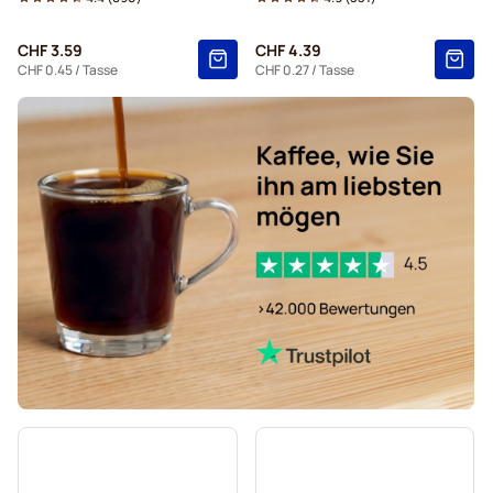
Pads von Gimoka für Senseo
Pads für Senseo
CHF 3.59
CHF 4.39
Für Senseo®
Kaffekapslen für Senseo®
CHF 0.45
/ Tasse
CHF 0.27
/ Tasse