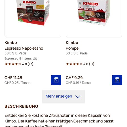
Kimbo
Kimbo
Espresso Napoletano
Pompei
50 E.S.E. Pads
50 E.S.E. Pads
Espresso
8 Intensität
4.8
(
17
)
4.8
(
11
)
CHF 11.49
CHF 9.29
CHF 0.23
/ Tasse
CHF 0.19
/ Tasse
Mehr anzeigen
BESCHREIBUNG
Entdecken Sie köstliche Zitrusnoten in diesen Kapseln von
Kimbo. Der Kaffee hat einen kräftigen Geschmack und passt
hervorragend zu jeder Tageszeit.