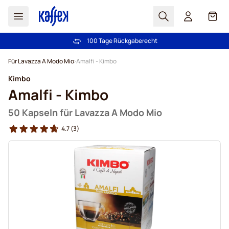
Suchen
Cart
100 Tage Rückgaberecht
Kostenlos Lieferung über CHF 49
Zum Inhalt springen
Für Lavazza A Modo Mio
Amalfi - Kimbo
Kimbo
Amalfi - Kimbo
50 Kapseln für Lavazza A Modo Mio
4.7
(3)