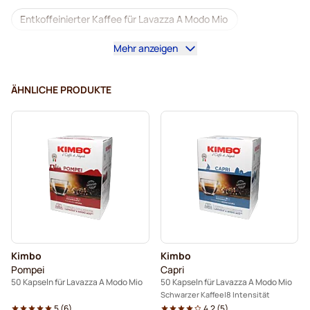
Entkoffeinierter Kaffee für Lavazza A Modo Mio
Mehr anzeigen
Entkalkung und Reinigung für Lavazza A Modo Mio
Kapseln von Dolce Vita für Lavazza A Modo Mio
ÄHNLICHE PRODUKTE
Kapseln von Gimoka für Lavazza A Modo Mio
Kapseln für Lavazza A Modo Mio
Für Lavazza A Modo Mio
Kimbo
Kimbo
Pompei
Capri
50 Kapseln für Lavazza A Modo Mio
50 Kapseln für Lavazza A Modo Mio
Schwarzer Kaffee
8 Intensität
5
(
6
)
4.2
(
5
)